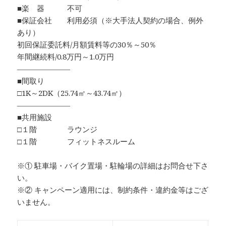
■楽 器 不可
■保証会社 利用必須（※大手法人契約の場合、例外
あり）
初回保証委託料/月額賃料等の30％～50％
年間継続料/0.8万円～1.0万円
―――――――
■間取り
□1K～2DK（25.74㎡～43.74㎡）
―――――――
■共用施設
□１階 ラウンジ
□１階 フィットネスルーム
※① 駐車場・バイク置場・駐輪場の詳細はお問合せ下さ
い。
※② キャンペーン適用には、制約条件・違約金等はござ
いません。