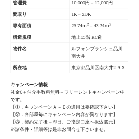
管理費
10,000円 – 12,000円
間取り
1K – 2DK
2
2
専有面積
25.74m
– 43.74m
構造規模
地上15階 RC造
物件名
ルフォンブランシェ品川
南大井
所在地
東京都品川区南大井2-9-3
キャンペーン情報
礼金0
＋
仲介手数料無料
＋
フリーレント
キャンペーン中
です。
【①．キャンペーンＡ～Ｅの適用は要確認下さい】
【②．各部屋毎にキャンペーン内容が異なります】
【③．契約完了後→即日、ご指定口座へ振込還元】
※諸条件・詳細等は是非お問合せ下さいませ。