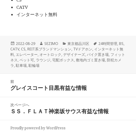
CATV
インターネット無料
投
作
カ
タ
2022-08-29
SEZIMO
東京都品川区
24時間管理
,
BS
,
稿
成
テ
グ
CATV
,
CS
,
REIT系ブランドマンション
,
TVドアホン
,
インターネット無
日:
者
ゴ
料
,
エレベーター
,
オートロック
,
デザイナーズ
,
バイク置き場
,
フィット
リ
ネス
,
ペット可
,
ラウンジ
,
宅配ボックス
,
敷地内ゴミ置き場
,
防犯カメ
ー
ラ
,
駐車場
,
駐輪場
投
前
稿
グレイスコート目黒有益な情報
前
ナ
の
ビ
投
次ページへ
ゲ
稿:
ＳＳ．ＦＬＡＴ神楽坂サウス有益な情報
次
ー
の
シ
投
ョ
Proudly powered by WordPress
稿:
ン