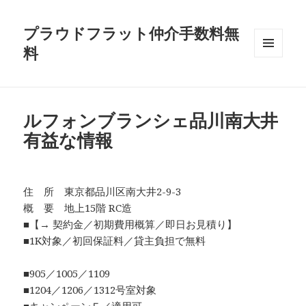
プラウドフラット仲介手数料無
料
メニュ
ーとウ
ィジェ
ット
ルフォンブランシェ品川南大井
有益な情報
住 所 東京都品川区南大井2-9-3
概 要 地上15階 RC造
■【→ 契約金／初期費用概算／即日お見積り】
■1K対象／初回保証料／貸主負担で無料
■905／1005／1109
■1204／1206／1312号室対象