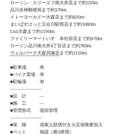
ローソン・スリーエフ南大井店まで約520m
品川水神郵便局まで約570m
イトーヨーカドー大森店まで約820m
まいばすけっと立会川駅西店まで約1080m
Luz大森まで約1190m
ファミリーマートいすゞ本社前店まで約670m
ローソン品川南大井4丁目店まで約760m
ウェルパーク大森貝塚店
まで約1150m
■駐車場 有
■バイク置場 有
■駐輪場 有
―――――――
■設 計 ―
■施 工 ―
■管理形式 巡回管理
―――――――
■保 険 借家人賠償付き火災保険要加入
■ペット 相談（敷1積増）