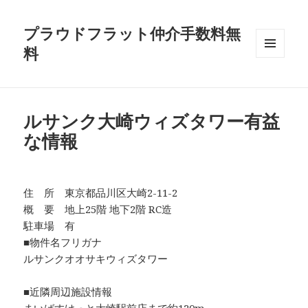
プラウドフラット仲介手数料無
料
メニュ
ーとウ
ィジェ
ット
ルサンク大崎ウィズタワー有益
な情報
住 所 東京都品川区大崎2-11-2
概 要 地上25階 地下2階 RC造
駐車場 有
■物件名フリガナ
ルサンクオオサキウィズタワー
■近隣周辺施設情報