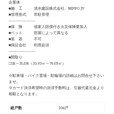
企業体
■施 工 清水建設株式会社、NIPPO JV
■管理形式 常駐管理
―――――――
■保 険 借家人賠償付き火災保険要加入
■ペット 部屋によって異なる
■楽 器 不可
■保証会社 利用必須
―――――――
■間取り
□1R～3LDK（35.93㎡～76.03㎡）
※駐車場・バイク置場・駐輪場の詳細はお問合せ下さい
ませ。
※カード決済希望時の決済手数料は、引越代還元金より
相殺となります。
総戸数
204戸