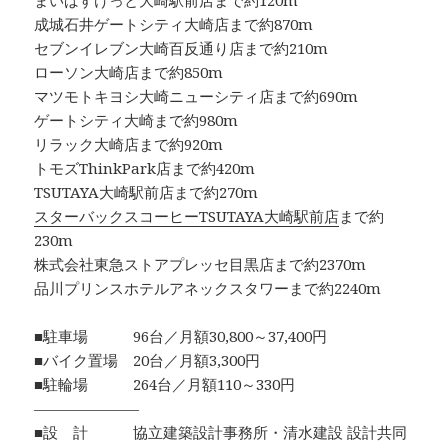
まいばすけっと大崎駅前店まで約120m
成城石井ゲートシティ大崎店まで約870m
セブンイレブン大崎百反通り店まで約210m
ローソン大崎店まで約850m
マツモトキヨシ大崎ニューシティ店まで約690m
ゲートシティ大崎まで約980m
リラック大崎店まで約920m
トモズThinkPark店まで約420m
TSUTAYA大崎駅前店まで約270m
スターバックスコーヒーTSUTAYA大崎駅前店
まで約
230m
株式会社東急ストアプレッセ目黒店まで約2370m
品川プリンスホテルアネックスタワーまで約2240m
■駐車場 96台／月額30,800～37,400円
■バイク置場 20台／月額3,300円
■駐輪場 264台／月額110～330円
―――――――
■設 計 協立建築設計事務所・清水建設 設計共同