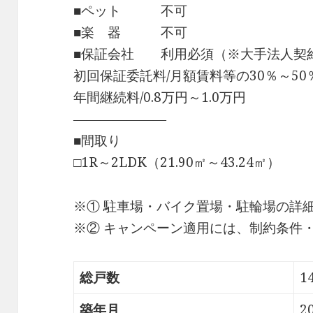
■ペット 不可
■楽 器 不可
■保証会社 利用必須（※大手法人契
初回保証委託料/月額賃料等の30％～50
年間継続料/0.8万円～1.0万円
―――――――
■間取り
□1R～2LDK（21.90㎡～43.24㎡）
※① 駐車場・バイク置場・駐輪場の詳
※② キャンペーン適用には、制約条件
総戸数
1
築年月
2