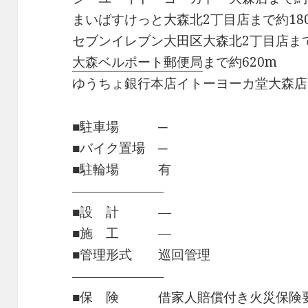
まいばすけっと大森北2丁目店まで約18
セブンイレブン大田区大森北2丁目店まで
大森ベルポート郵便局
まで約620m
ゆうちょ銀行本店イトーヨーカ堂大森店
■駐車場 ─
■バイク置場 ─
■駐輪場 有
―――――――
■設 計 ―
■施 工 ―
■管理形式 巡回管理
―――――――
■保 険 借家人賠償付き火災保険