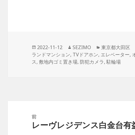
投
作
カ
2022-11-12
SEZIMO
東京都大田区
稿
成
テ
ランドマンション
,
TVドアホン
,
エレベーター
,
日:
者
ゴ
ス
,
敷地内ゴミ置き場
,
防犯カメラ
,
駐輪場
リ
ー
投
稿
前
レーヴレジデンス白金台有
ナ
前
ビ
の