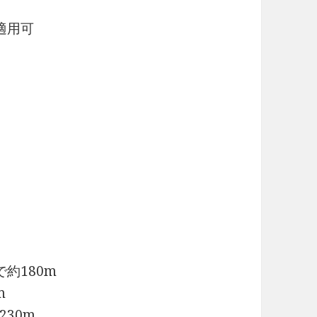
適用可
約180m
m
30m