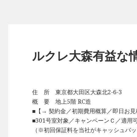
ルクレ大森有益な
住 所 東京都大田区大森北2-6-3
概 要 地上5階 RC造
■【→ 契約金／初期費用概算／即日お見
■301号室対象／キャンペーンＣ／適用
（※初回保証料を当社がキャッシュバッ