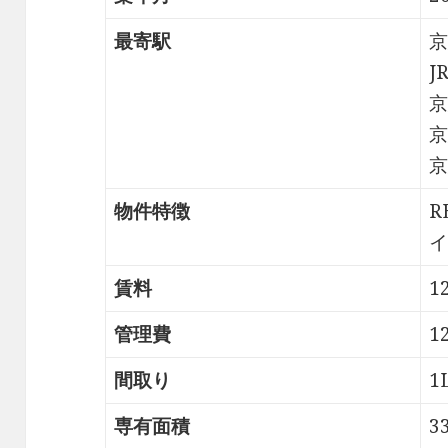
最寄駅
京
J
京
京
京
物件特徴
R
イ
賃料
1
管理費
1
間取り
1
専有面積
3