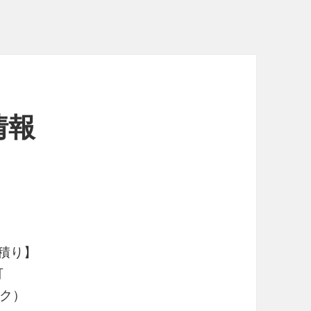
情報
積り】
可
ク）