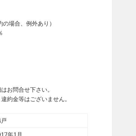
約の場合、例外あり）
％
細はお問合せ下さい。
・違約金等はございません。
4戸
017年1月