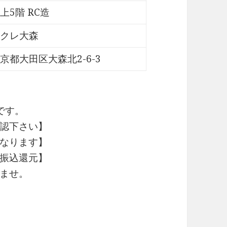
上5階 RC造
クレ大森
京都大田区大森北2-6-3
です。
認下さい】
なります】
振込還元】
ませ。