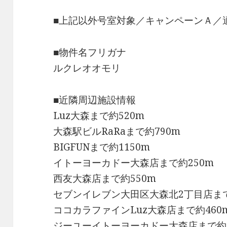
■上記以外号室対象／キャンペーンＡ／
■物件名フリガナ
ルクレオオモリ
■近隣周辺施設情報
Luz大森まで約520m
大森駅ビルRaRaまで約790m
BIGFUNまで約1150m
イトーヨーカドー大森店まで約250m
西友大森店まで約550m
セブンイレブン大田区大森北2丁目店まで
ココカラファインLuz大森店まで約460
ジーユーイトーヨーカドー大森店まで約2