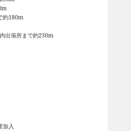
0m
約180m
内出張所まで約230m
要加入