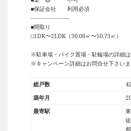
■保証会社 利用必須
―――――――
■間取り
□1DK〜2LDK（30.06㎡〜50.73㎡）
※駐車場・バイク置場・駐輪場の詳細は
※キャンペーン詳細はお問合せ下さいま
総戸数
4
築年月
2
最寄駅
東
徒
都