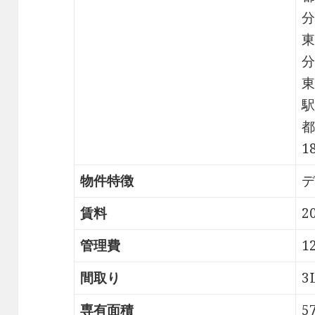
分
東
分
東
駅
都
1
物件特徴
デ
賃料
2
管理費
1
間取り
3
専有面積
5