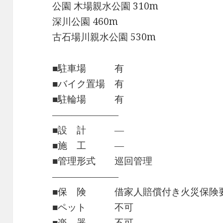
公園 木場親水公園 310m
深川公園 460m
古石場川親水公園 530m
■駐車場 有
■バイク置場 有
■駐輪場 有
―――――――
■設 計 ―
■施 工 ―
■管理形式 巡回管理
―――――――
■保 険 借家人賠償付き火災保険
■ペット 不可
■楽 器 不可