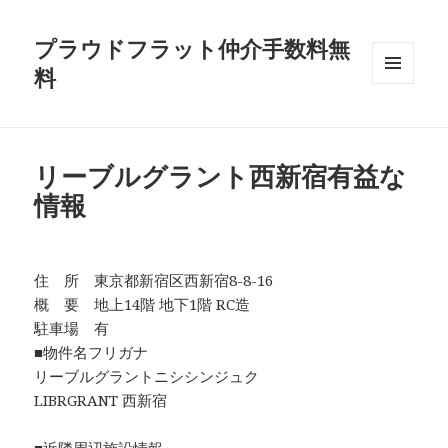
プラウドフラット仲介手数料無
料
メニュ
ーとウ
ィジェ
ット
リーブルグラント西新宿有益な
情報
住 所 東京都新宿区西新宿8-8-16
概 要 地上14階 地下1階 RC造
駐車場 有
■物件名フリガナ
リーブルグラントニシシンジュク
LIBRGRANT 西新宿