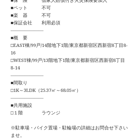
■保 険 借家人賠償付き火災保険要加入
■ペット 不可
■楽 器 不可
■保証会社 利用必須
―――――――
■概 要
□EAST棟/99戸/14階地下1階/東京都新宿区西新宿8丁目8-
16
□WEST棟/99戸/13階地下1階/東京都新宿区西新宿8丁目
8-14
―――――――
■間取り
□1K～3LDK（25.37㎡～68.05㎡）
―――――――
■共用施設
□１階 ラウンジ
※駐車場・バイク置場・駐輪場の詳細はお問合せ下さい
ませ。