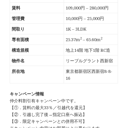
賃料
109,000円 – 280,000円
管理費
10,000円 – 25,000円
間取り
1K – 3LDK
2
2
専有面積
25.37m
– 65.60m
構造規模
地上14階 地下1階 RC造
物件名
リーブルグラント西新宿
所在地
東京都新宿区西新宿8-8-
16
キャンペーン情報
仲介料割引有
キャンペーン中です。
【①．賃料の最大33％／引越代を還元】
【②．引越し完了後→指定口座へ振込】
【③．限定キャンペーンとの併用不可】