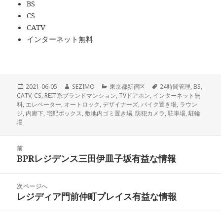
BS
CS
CATV
インターネット無料
投
作
カ
タ
2021-06-05
SEZIMO
東京都新宿区
24時間管理
,
BS
,
稿
成
テ
グ
CATV
,
CS
,
REIT系ブランドマンション
,
TVドアホン
,
インターネット無
日:
者
ゴ
料
,
エレベーター
,
オートロック
,
デザイナーズ
,
バイク置き場
,
ラウン
リ
ジ
,
内廊下
,
宅配ボックス
,
敷地内ゴミ置き場
,
防犯カメラ
,
駐車場
,
駐輪
ー
場
投
前
稿
BPRレジデンス三田伊皿子坂有益な情報
前
ナ
の
ビ
投
次ページへ
ゲ
稿:
レジディア門前仲町プレイス有益な情報
次
ー
の
シ
投