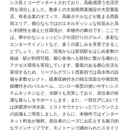
ンス良くコーディネートされており、高級感漂う生活空
間を演出しました。数多くの大規模商業施設や大型量販
店、有名企業のオフィス、高級ホテルなどが集まる西新
宿エリア。都心ならではのエネルギッシュな街並みと高
い利便性を備えた住環境が、本物件の舞台です。ここで
は、華やかなショッッピングや流行りのグルメ、多彩な
エンターテイメントなど、多くの楽しみを享受できるこ
とでしょう。さらに、現地からは新宿駅をはじめ多数の
路線・駅が利用可能。都心各地へも軽快に繋がる優れた
アクセス環境を実現しています。愛着のある都心生活を
実現するため、リーブルグラント西新宿では高水準の設
備を多数セレクト。鏡裏収納付きの独立洗面台や換気乾
燥機付きのバスルーム、コンロ一体型の使いやすいシス
テムキッチンなど、水廻りも充実しており、居住者の快
適な暮らしをサポートします。また、一部住戸において
は床暖房や浄水器、ミストサウナといったワンランク上
の設備もご用意しました。さらに、本物件ではインター
ネット料金が無料。居住者のニーズにお応えする魅力的
なラインナップです。モノトーンで纏められたスタイリ