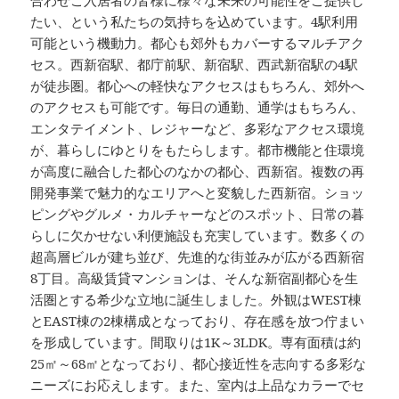
合わせご入居者の皆様に様々な未来の可能性をご提供し
たい、という私たちの気持ちを込めています。4駅利用
可能という機動力。都心も郊外もカバーするマルチアク
セス。西新宿駅、都庁前駅、新宿駅、西武新宿駅の4駅
が徒歩圏。都心への軽快なアクセスはもちろん、郊外へ
のアクセスも可能です。毎日の通勤、通学はもちろん、
エンタテイメント、レジャーなど、多彩なアクセス環境
が、暮らしにゆとりをもたらします。都市機能と住環境
が高度に融合した都心のなかの都心、西新宿。複数の再
開発事業で魅力的なエリアへと変貌した西新宿。ショッ
ピングやグルメ・カルチャーなどのスポット、日常の暮
らしに欠かせない利便施設も充実しています。数多くの
超高層ビルが建ち並び、先進的な街並みが広がる西新宿
8丁目。高級賃貸マンションは、そんな新宿副都心を生
活圏とする希少な立地に誕生しました。外観はWEST棟
とEAST棟の2棟構成となっており、存在感を放つ佇まい
を形成しています。間取りは1K～3LDK。専有面積は約
25㎡～68㎡となっており、都心接近性を志向する多彩な
ニーズにお応えします。また、室内は上品なカラーでセ