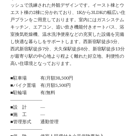
ッシュで洗練された外観デザインです。イースト棟とウ
エスト棟の2棟に分かれており、1Kから3LDKの幅広い住
戸プランをご用意しております。室内にはガスシステム
キッチン、エアコン、追い炊き機能付きオートバス、浴
室換気乾燥機、温水洗浄便座などの充実した設備を完備
し快適な暮らしをサポートします。西新宿駅徒歩5分、
西武新宿駅徒歩7分、大久保駅徒歩8分、新宿駅徒歩13分
が最寄り駅の中心地より程よく離れた好立地、利便性の
高い住環境となっております。
■駐車場 有/月額38,500円
■バイク置場 有/月額5,500円
■駐輪場 有/無料
―――――――
■設 計 ―
■施 工 ―
■管理形式 通勤管理
―――――――