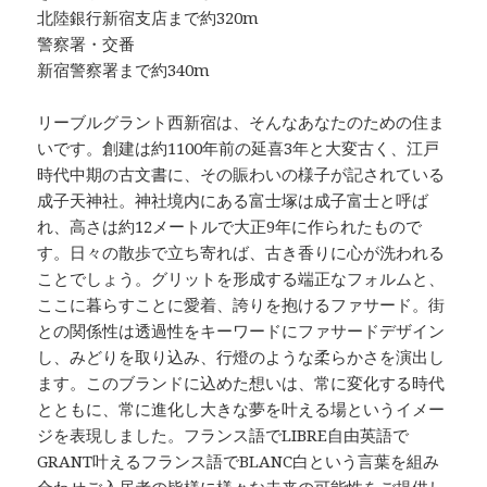
北陸銀行新宿支店まで約320m
警察署・交番
新宿警察署まで約340m
リーブルグラント西新宿は、そんなあなたのための住ま
いです。創建は約1100年前の延喜3年と大変古く、江戸
時代中期の古文書に、その賑わいの様子が記されている
成子天神社。神社境内にある富士塚は成子富士と呼ば
れ、高さは約12メートルで大正9年に作られたもので
す。日々の散歩で立ち寄れば、古き香りに心が洗われる
ことでしょう。グリットを形成する端正なフォルムと、
ここに暮らすことに愛着、誇りを抱けるファサード。街
との関係性は透過性をキーワードにファサードデザイン
し、みどりを取り込み、行燈のような柔らかさを演出し
ます。このブランドに込めた想いは、常に変化する時代
とともに、常に進化し大きな夢を叶える場というイメー
ジを表現しました。フランス語でLIBRE自由英語で
GRANT叶えるフランス語でBLANC白という言葉を組み