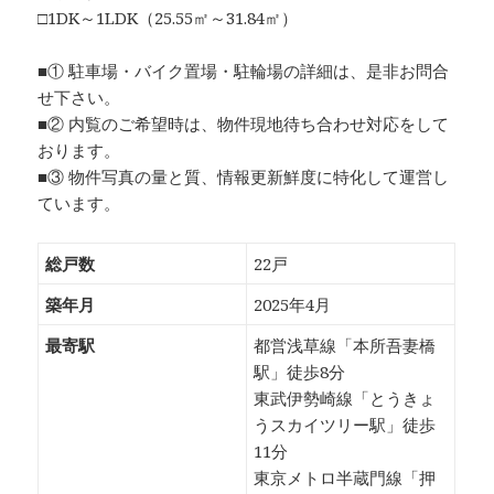
□1DK～1LDK（25.55㎡～31.84㎡）
■① 駐車場・バイク置場・駐輪場の詳細は、是非お問合
せ下さい。
■② 内覧のご希望時は、物件現地待ち合わせ対応をして
おります。
■③ 物件写真の量と質、情報更新鮮度に特化して運営し
ています。
総戸数
22戸
築年月
2025年4月
最寄駅
都営浅草線「本所吾妻橋
駅」徒歩8分
東武伊勢崎線「とうきょ
うスカイツリー駅」徒歩
11分
東京メトロ半蔵門線「押