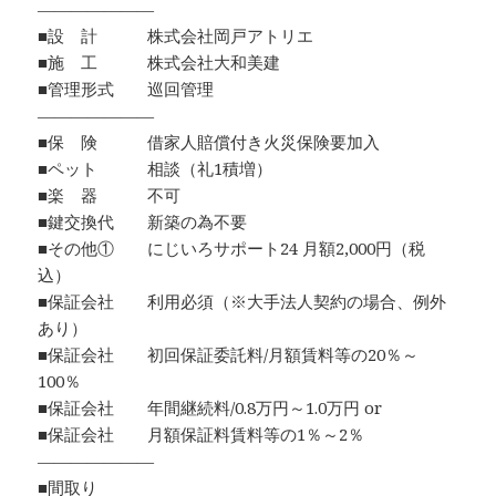
―――――――
■設 計 株式会社岡戸アトリエ
■施 工 株式会社大和美建
■管理形式 巡回管理
―――――――
■保 険 借家人賠償付き火災保険要加入
■ペット 相談（礼1積増）
■楽 器 不可
■鍵交換代 新築の為不要
■その他① にじいろサポート24 月額2,000円（税
込）
■保証会社 利用必須（※大手法人契約の場合、例外
あり）
■保証会社 初回保証委託料/月額賃料等の20％～
100％
■保証会社 年間継続料/0.8万円～1.0万円 or
■保証会社 月額保証料賃料等の1％～2％
―――――――
■間取り