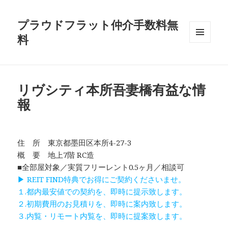
プラウドフラット仲介手数料無
料
メニュ
ーとウ
ィジェ
ット
リヴシティ本所吾妻橋有益な情
報
住 所 東京都墨田区本所4-27-3
概 要 地上7階 RC造
■全部屋対象／実質フリーレント0.5ヶ月／相談可
▶ REIT FIND特典でお得にご契約くださいませ。
１.都内最安値での契約を、即時に提示致します。
２.初期費用のお見積りを、即時に案内致します。
３.内覧・リモート内覧を、即時に提案致します。