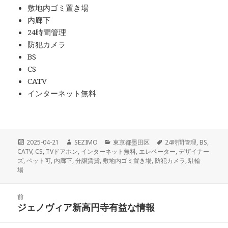
敷地内ゴミ置き場
内廊下
24時間管理
防犯カメラ
BS
CS
CATV
インターネット無料
投
作
カ
タ
2025-04-21
SEZIMO
東京都墨田区
24時間管理
,
BS
,
稿
成
テ
グ
CATV
,
CS
,
TVドアホン
,
インターネット無料
,
エレベーター
,
デザイナー
日:
者
ゴ
ズ
,
ペット可
,
内廊下
,
分譲賃貸
,
敷地内ゴミ置き場
,
防犯カメラ
,
駐輪
リ
場
ー
投
前
稿
ジェノヴィア新高円寺有益な情報
前
ナ
の
ビ