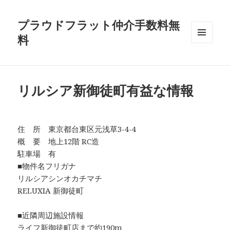
プラウドフラット仲介手数料無
料
メニュ
ーとウ
ィジェ
ット
リルシア新御徒町有益な情報
住 所 東京都台東区元浅草3-4-4
概 要 地上12階 RC造
駐車場 有
■物件名フリガナ
リルシアシンオカチマチ
RELUXIA 新御徒町
■近隣周辺施設情報
ライフ新御徒町店まで約190m