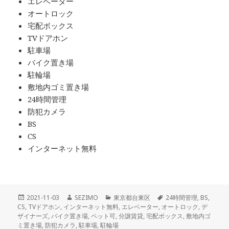
エレベーター
オートロック
宅配ボックス
TVドアホン
駐車場
バイク置き場
駐輪場
敷地内ゴミ置き場
24時間管理
防犯カメラ
BS
CS
インターネット無料
投
作
カ
タ
2021-11-03
SEZIMO
東京都台東区
24時間管理
,
BS
,
稿
成
テ
グ
CS
,
TVドアホン
,
インターネット無料
,
エレベーター
,
オートロック
,
デ
日:
者
ゴ
ザイナーズ
,
バイク置き場
,
ペット可
,
分譲賃貸
,
宅配ボックス
,
敷地内ゴ
リ
ミ置き場
,
防犯カメラ
,
駐車場
,
駐輪場