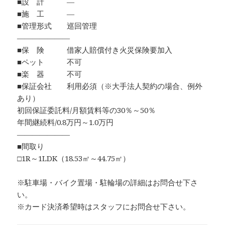
■設 計 ―
■施 工 ―
■管理形式 巡回管理
―――――――
■保 険 借家人賠償付き火災保険要加入
■ペット 不可
■楽 器 不可
■保証会社 利用必須（※大手法人契約の場合、例外
あり）
初回保証委託料/月額賃料等の30％～50％
年間継続料/0.8万円～1.0万円
―――――――
■間取り
□1R～1LDK（18.53㎡～44.75㎡）
※駐車場・バイク置場・駐輪場の詳細はお問合せ下さ
い。
※カード決済希望時はスタッフにお問合せ下さい。