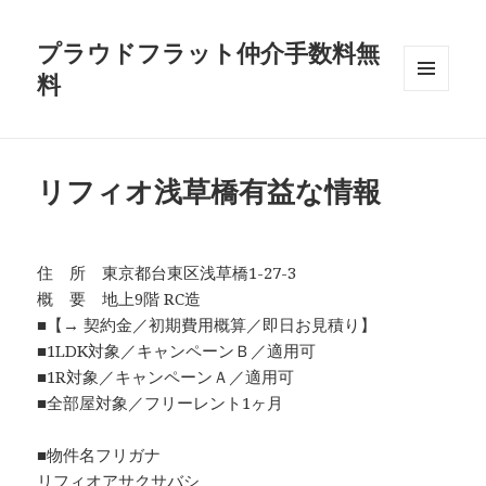
プラウドフラット仲介手数料無
料
メニュ
ーとウ
ィジェ
ット
リフィオ浅草橋有益な情報
住 所 東京都台東区浅草橋1-27-3
概 要 地上9階 RC造
■【→ 契約金／初期費用概算／即日お見積り】
■1LDK対象／キャンペーンＢ／適用可
■1R対象／キャンペーンＡ／適用可
■全部屋対象／フリーレント1ヶ月
■物件名フリガナ
リフィオアサクサバシ