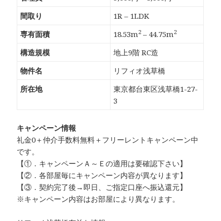
間取り
1R – 1LDK
2
2
専有面積
18.53m
– 44.75m
構造規模
地上9階 RC造
物件名
リフィオ浅草橋
所在地
東京都台東区浅草橋1-27-
3
キャンペーン情報
礼金0
＋
仲介手数料無料
＋
フリーレント
キャンペーン中
です。
【①．キャンペーンＡ～Ｅの適用は要確認下さい】
【②．各部屋毎にキャンペーン内容が異なります】
【③．契約完了後→即日、ご指定口座へ振込還元】
※キャンペーン内容はお部屋により異なります。