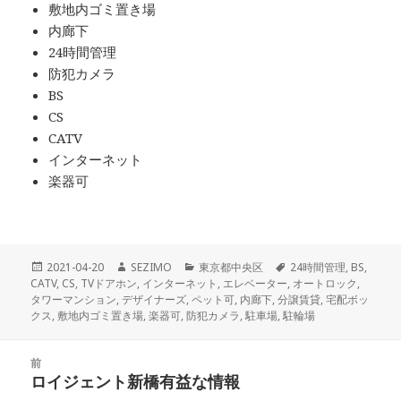
敷地内ゴミ置き場
内廊下
24時間管理
防犯カメラ
BS
CS
CATV
インターネット
楽器可
投
作
カ
タ
2021-04-20
SEZIMO
東京都中央区
24時間管理
,
BS
,
稿
成
テ
グ
CATV
,
CS
,
TVドアホン
,
インターネット
,
エレベーター
,
オートロック
,
日:
者
ゴ
タワーマンション
,
デザイナーズ
,
ペット可
,
内廊下
,
分譲賃貸
,
宅配ボッ
リ
クス
,
敷地内ゴミ置き場
,
楽器可
,
防犯カメラ
,
駐車場
,
駐輪場
ー
投
前
稿
ロイジェント新橋有益な情報
前
ナ