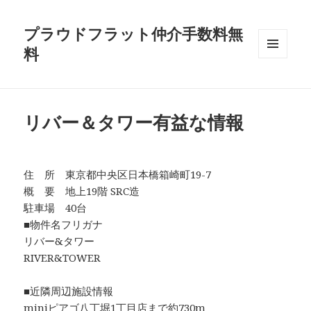
プラウドフラット仲介手数料無
料
メニュ
ーとウ
ィジェ
ット
リバー＆タワー有益な情報
住 所 東京都中央区日本橋箱崎町19-7
概 要 地上19階 SRC造
駐車場 40台
■物件名フリガナ
リバー&タワー
RIVER&TOWER
■近隣周辺施設情報
miniピアゴ八丁堀1丁目店まで約730m