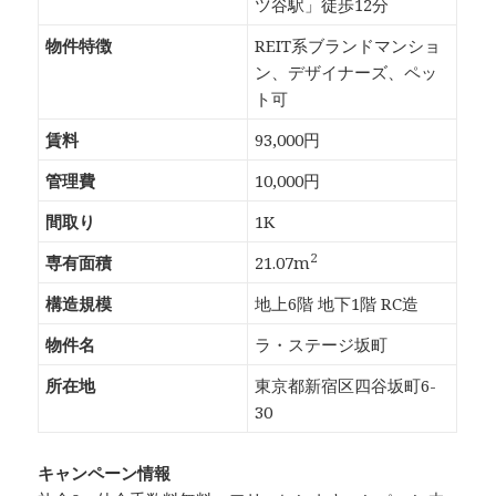
ツ谷駅」徒歩12分
物件特徴
REIT系ブランドマンショ
ン、デザイナーズ、ペッ
ト可
賃料
93,000円
管理費
10,000円
間取り
1K
2
専有面積
21.07m
構造規模
地上6階 地下1階 RC造
物件名
ラ・ステージ坂町
所在地
東京都新宿区四谷坂町6-
30
キャンペーン情報