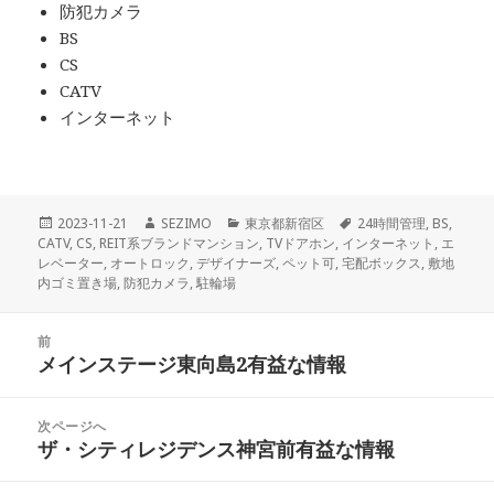
防犯カメラ
BS
CS
CATV
インターネット
投
作
カ
タ
2023-11-21
SEZIMO
東京都新宿区
24時間管理
,
BS
,
稿
成
テ
グ
CATV
,
CS
,
REIT系ブランドマンション
,
TVドアホン
,
インターネット
,
エ
日:
者
ゴ
レベーター
,
オートロック
,
デザイナーズ
,
ペット可
,
宅配ボックス
,
敷地
リ
内ゴミ置き場
,
防犯カメラ
,
駐輪場
ー
投
前
稿
メインステージ東向島2有益な情報
前
ナ
の
ビ
投
次ページへ
ゲ
稿:
ザ・シティレジデンス神宮前有益な情報
次
ー
の
シ