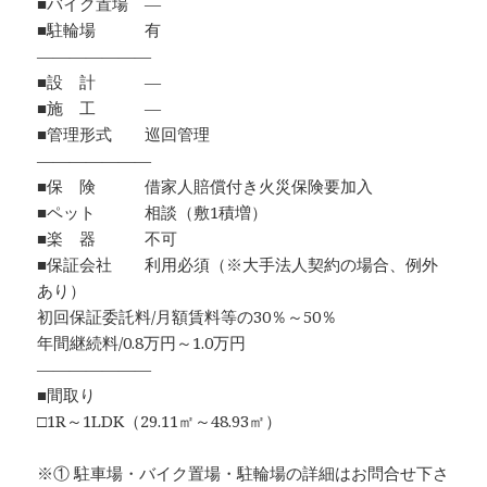
■バイク置場 ―
■駐輪場 有
―――――――
■設 計 ―
■施 工 ―
■管理形式 巡回管理
―――――――
■保 険 借家人賠償付き火災保険要加入
■ペット 相談（敷1積増）
■楽 器 不可
■保証会社 利用必須（※大手法人契約の場合、例外
あり）
初回保証委託料/月額賃料等の30％～50％
年間継続料/0.8万円～1.0万円
―――――――
■間取り
□1R～1LDK（29.11㎡～48.93㎡）
※① 駐車場・バイク置場・駐輪場の詳細はお問合せ下さ