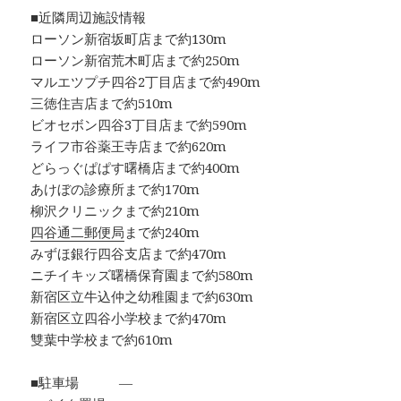
■近隣周辺施設情報
ローソン新宿坂町店まで約130m
ローソン新宿荒木町店まで約250m
マルエツプチ四谷2丁目店まで約490m
三徳住吉店まで約510m
ビオセボン四谷3丁目店まで約590m
ライフ市谷薬王寺店まで約620m
どらっぐぱぱす曙橋店まで約400m
あけぼの診療所まで約170m
柳沢クリニックまで約210m
四谷通二郵便局
まで約240m
みずほ銀行四谷支店まで約470m
ニチイキッズ曙橋保育園まで約580m
新宿区立牛込仲之幼稚園まで約630m
新宿区立四谷小学校まで約470m
雙葉中学校まで約610m
■駐車場 ―