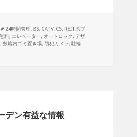
タ
24時間管理
,
BS
,
CATV
,
CS
,
REIT系ブ
グ
無料
,
エレベーター
,
オートロック
,
デザ
ス
,
敷地内ゴミ置き場
,
防犯カメラ
,
駐輪
ーデン有益な情報