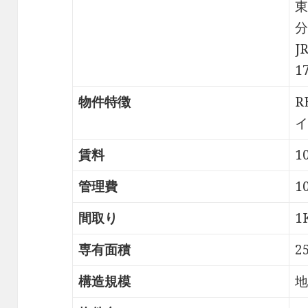
東
分
J
1
物件特徴
R
イ
賃料
1
管理費
1
間取り
1
専有面積
2
構造規模
地