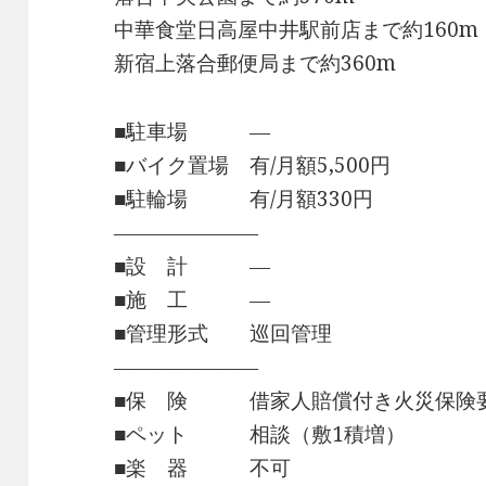
中華食堂日高屋中井駅前店まで約160m
新宿上落合郵便局まで約360m
■駐車場 ―
■バイク置場 有/月額5,500円
■駐輪場 有/月額330円
―――――――
■設 計 ―
■施 工 ―
■管理形式 巡回管理
―――――――
■保 険 借家人賠償付き火災保険
■ペット 相談（敷1積増）
■楽 器 不可