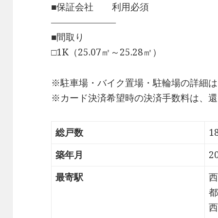
■保証会社 利用必須
―――――――
■間取り
□1K（25.07㎡～25.28㎡）
※駐車場・バイク置場・駐輪場の詳細は
※カード決済希望時の決済手数料は、還
総戸数
1
築年月
2
最寄駅
西
都
西