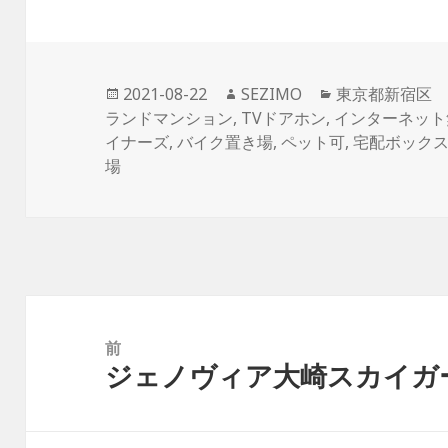
投
作
カ
2021-08-22
SEZIMO
東京都新宿区
稿
成
テ
ランドマンション
,
TVドアホン
,
インターネット
日:
者
ゴ
イナーズ
,
バイク置き場
,
ペット可
,
宅配ボック
リ
場
ー
投
稿
前
ジェノヴィア大崎スカイガ
ナ
前
ビ
の
ゲ
投