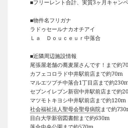
■フリーレント合計、実質3ヶ月キャン
■物件名フリガナ
ラドゥセールナカオチアイ
Ｌａ Ｄｏｕｃｅｕｒ中落合
■近隣周辺施設情報
尾張屋老舗の蕎麦屋さんです！まで約7
カフェコロラド中井駅前店まで約70m
マルエツプチ中落合1丁目店まで約230
セブンイレブン新宿中井駅前店まで約2
マツモトキヨシ中井駅前店まで約120m
社会福祉法人聖母会聖母病院
まで約730
目白大学新宿図書館まで約630m
落合中央公園まで約570m