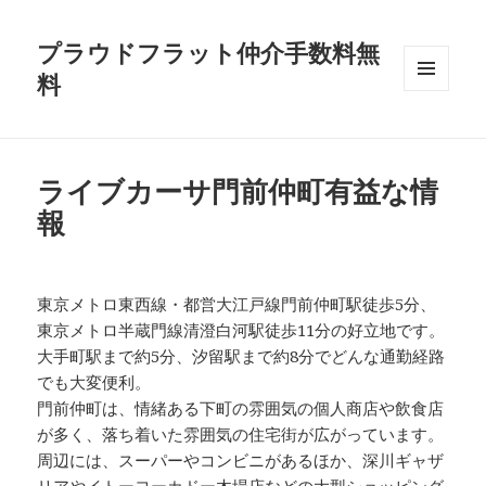
プラウドフラット仲介手数料無
料
メニュ
ーとウ
ィジェ
ット
ライブカーサ門前仲町有益な情
報
東京メトロ東西線・都営大江戸線門前仲町駅徒歩5分、
東京メトロ半蔵門線清澄白河駅徒歩11分の好立地です。
大手町駅まで約5分、汐留駅まで約8分でどんな通勤経路
でも大変便利。
門前仲町は、情緒ある下町の雰囲気の個人商店や飲食店
が多く、落ち着いた雰囲気の住宅街が広がっています。
周辺には、スーパーやコンビニがあるほか、深川ギャザ