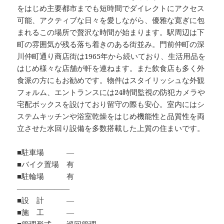
をはじめ主要都市までも短時間でダイレクトにアクセス
可能、アクティブな日々を愛しながら、優雅な寛ぎに包
まれるこの場所で贅沢な時間が始まります。駅周辺は下
町の雰囲気が残る落ち着きのある街並み。門前仲町の深
川仲町通り商店街は1965年から続いており、生活用品を
はじめ様々な店舗が軒を連ねます。また飲食店も多く外
食派の方にもお勧めです。物件はスタイリッシュな外観
フォルム、エントランスには24時間監視の防犯カメラや
宅配ボックスを設けており留守の際も安心。室内にはシ
ステムキッチンや浴室乾燥をはじめ機能性と品質性を両
立させた水回り設備を多数搭載した上質の住まいです。
■駐車場 ―
■バイク置場 有
■駐輪場 有
―――――――
■設 計 ―
■施 工 ―