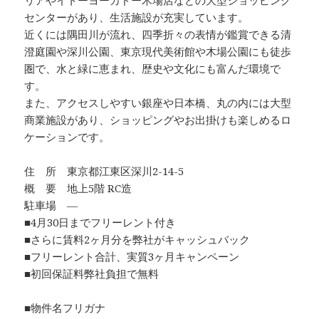
リアやイトーヨーカドー木場店などの大型ショッピング
センターがあり、生活施設が充実しています。
近くには隅田川が流れ、四季折々の表情が鑑賞できる清
澄庭園や深川公園、東京現代美術館や木場公園にも徒歩
圏で、水と緑に恵まれ、歴史や文化にも富んだ環境で
す。
また、アクセスしやすい銀座や日本橋、丸の内には大型
商業施設があり、ショッピングやお出掛けも楽しめるロ
ケーションです。
住 所 東京都江東区深川2-14-5
概 要 地上5階 RC造
駐車場 ―
■4月30日までフリーレント付き
■さらに賃料2ヶ月分を弊社がキャッシュバック
■フリーレント合計、実質3ヶ月キャンペーン
■初回保証料弊社負担で無料
■物件名フリガナ