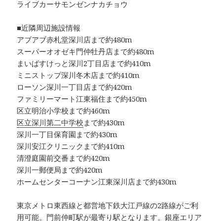
ライブカーサモンゼンナカチョウ
■近隣周辺施設情報
アブアブ赤札堂深川店まで約480m
スーパーオオゼキ門仲牡丹店まで約480m
まいばすけっと深川2丁目店まで約410m
ミニストップ深川冬木店まで約410m
ローソン深川一丁目店まで約420m
ファミリーマート江東福住まで約450m
区立明治小学校まで約460m
区立深川第二中学校
まで約430m
深川一丁目保育園まで約430m
深川安江クリニックまで約410m
清澄庭園前交番まで約420m
深川一郵便局まで約420m
ホームセンターコーナン江東深川店まで約430m
東京メトロ東西線と都営地下鉄大江戸線の2路線がご利
用可能。門前仲町駅が最寄り駅となります。銀座エリア