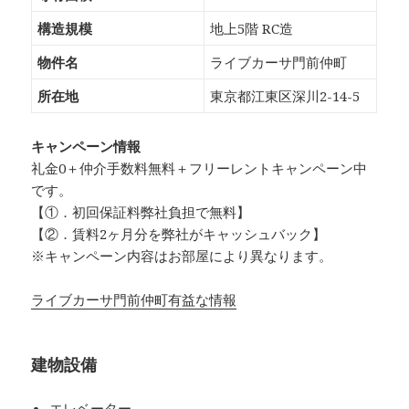
構造規模
地上5階 RC造
物件名
ライブカーサ門前仲町
所在地
東京都江東区深川2-14-5
キャンペーン情報
礼金0
＋
仲介手数料無料
＋
フリーレント
キャンペーン中
です。
【①．初回保証料弊社負担で無料】
【②．賃料2ヶ月分を弊社がキャッシュバック】
※キャンペーン内容はお部屋により異なります。
ライブカーサ門前仲町有益な情報
建物設備
エレベーター