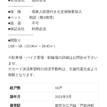
■管理形式 巡回管理
―――――――
■保 険 借家人賠償付き火災保険要加入
■ペット 相談（敷1積増）
■楽 器 不可
■保証会社 利用必須
―――――――
■間取り
□1R～1K（25.06㎡～28.45㎡）
※駐車場・バイク置場・駐輪場の詳細はお問合せ下さい
ませ。
※カード決済希望時の決済手数料は、引越代還元金より
相殺となります。
総戸数
16戸
築年月
2021年3月
最寄駅
都営大江戸線「門前仲町