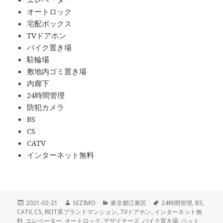
オートロック
宅配ボックス
TVドアホン
バイク置き場
駐輪場
敷地内ゴミ置き場
内廊下
24時間管理
防犯カメラ
BS
CS
CATV
インターネット無料
投
作
カ
タ
2021-02-21
SEZIMO
東京都江東区
24時間管理
,
BS
,
稿
成
テ
グ
CATV
,
CS
,
REIT系ブランドマンション
,
TVドアホン
,
インターネット無
日:
者
ゴ
料
,
エレベーター
,
オートロック
,
デザイナーズ
,
バイク置き場
,
ペット