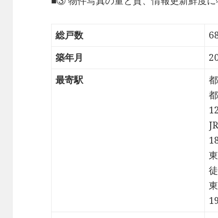
■③ 物件写真の量と質、情報更新鮮度
総戸数
6
築年月
2
最寄駅
都
都
1
J
1
東
徒
東
1