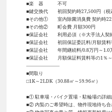
■楽 器 不可
■鍵交換代 初回契約時27,500円（税
■その他① 室内除菌消臭費 契約時22,
■その他② 町会費 月額300円
■保証会社 利用必須（※大手法人契
■保証会社 初回保証委託料/月額賃料等
■保証会社 年間継続料/0.8万円～1.0万
■保証会社 月額保証料賃料等の1％～
―――――――
■間取り
□1K～2LDK（30.88㎡～59.96㎡）
■① 駐車場・バイク置場・駐輪場の詳
■② 内覧のご希望時は、物件現地待ち