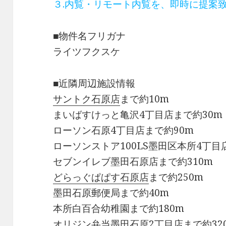
３.内覧・リモート内覧を、即時に提案
■物件名フリガナ
ライツフクスケ
■近隣周辺施設情報
サントク石原店
まで約10m
まいばすけっと亀沢4丁目店まで約30m
ローソン石原4丁目店まで約90m
ローソンストア100LS墨田区本所4丁目
セブンイレブ墨田石原店まで約310m
どらっぐぱぱす石原店
まで約250m
墨田石原郵便局まで約40m
本所白百合幼稚園まで約180m
オリジン弁当墨田石原2丁目店まで約32