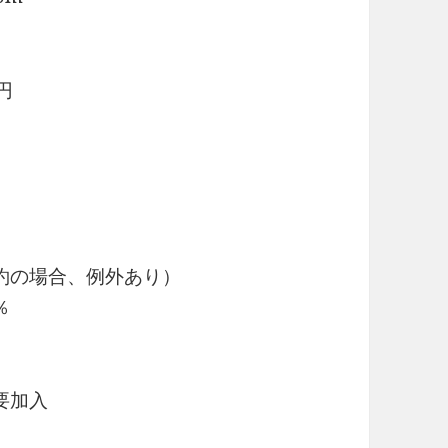
円
約の場合、例外あり）
％
要加入