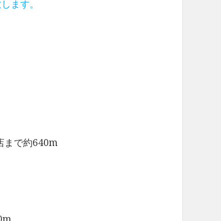
致します。
店まで約640m
0m