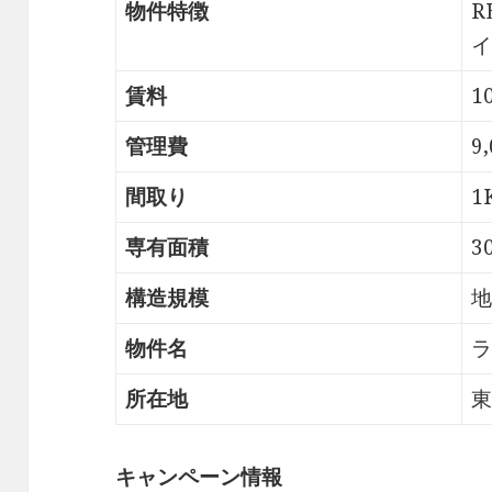
物件特徴
R
イ
賃料
1
管理費
9
間取り
1
専有面積
3
構造規模
地
物件名
ラ
所在地
東
キャンペーン情報