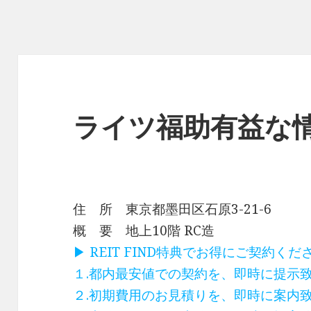
ライツ福助有益な
住 所 東京都墨田区石原3-21-6
概 要 地上10階 RC造
▶ REIT FIND特典でお得にご契約く
１.都内最安値での契約を、即時に提示
２.初期費用のお見積りを、即時に案内