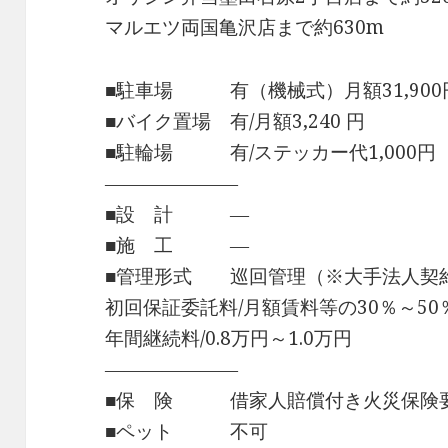
マルエツ両国亀沢店まで約630m
■駐車場 有（機械式）月額31,900
■バイク置場 有/月額3,240 円
■駐輪場 有/ステッカー代1,000円
―――――――
■設 計 ―
■施 工 ―
■管理形式 巡回管理（※大手法人契
初回保証委託料/月額賃料等の30％～50
年間継続料/0.8万円～1.0万円
―――――――
■保 険 借家人賠償付き火災保険
■ペット 不可