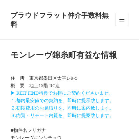
プラウドフラット仲介手数料無
料
メニュ
ーとウ
ィジェ
ット
モンレーヴ錦糸町有益な情報
住 所 東京都墨田区太平1-9-5
概 要 地上15階 RC造
▶ REIT FIND特典でお得にご契約くださいませ。
１.都内最安値での契約を、即時に提示致します。
２.初期費用のお見積りを、即時に案内致します。
３.内覧・リモート内覧を、即時に提案致します。
■物件名フリガナ
モンレーヴキンシチョウ