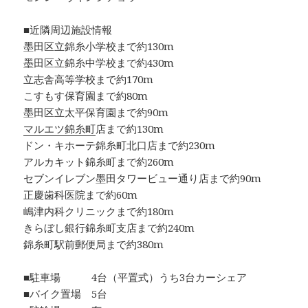
■近隣周辺施設情報
墨田区立錦糸小学校まで約130m
墨田区立錦糸中学校まで約430m
立志舎高等学校まで約170m
こすもす保育園まで約80m
墨田区立太平保育園まで約90m
マルエツ錦糸町
店まで約130m
ドン・キホーテ錦糸町北口店まで約230m
アルカキット錦糸町まで約260m
セブンイレブン墨田タワービュー通り店まで約90m
正慶歯科医院まで約60m
嶋津内科クリニックまで約180m
きらぼし銀行錦糸町支店まで約240m
錦糸町駅前郵便局まで約380m
■駐車場 4台（平置式）うち3台カーシェア
■バイク置場 5台