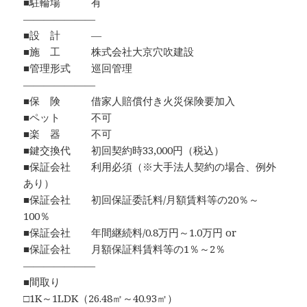
■駐輪場 有
―――――――
■設 計 ―
■施 工 株式会社大京穴吹建設
■管理形式 巡回管理
―――――――
■保 険 借家人賠償付き火災保険要加入
■ペット 不可
■楽 器 不可
■鍵交換代 初回契約時33,000円（税込）
■保証会社 利用必須（※大手法人契約の場合、例外
あり）
■保証会社 初回保証委託料/月額賃料等の20％～
100％
■保証会社 年間継続料/0.8万円～1.0万円 or
■保証会社 月額保証料賃料等の1％～2％
―――――――
■間取り
□1K～1LDK（26.48㎡～40.93㎡）