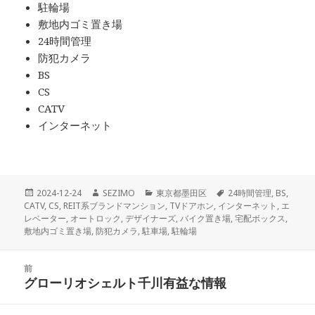
駐輪場
敷地内ゴミ置き場
24時間管理
防犯カメラ
BS
CS
CATV
インターネット
投
作
カ
タ
2024-12-24
SEZIMO
東京都墨田区
24時間管理
,
BS
,
稿
成
テ
グ
CATV
,
CS
,
REIT系ブランドマンション
,
TVドアホン
,
インターネット
,
エ
日:
者
ゴ
レベーター
,
オートロック
,
デザイナーズ
,
バイク置き場
,
宅配ボックス
,
リ
敷地内ゴミ置き場
,
防犯カメラ
,
駐車場
,
駐輪場
ー
投
前
稿
グローリオシェルト千川有益な情報
前
ナ
の
ビ