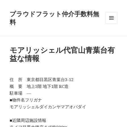
プラウドフラット仲介手数料無
料
メニュ
ーとウ
ィジェ
ット
モアリッシェル代官山青葉台有
益な情報
住 所 東京都目黒区青葉台3-12
概 要 地上5階 地下1階 RC造
駐車場 ―
■物件名フリガナ
モアリッシェルダイカンヤマアオバダイ
■近隣周辺施設情報