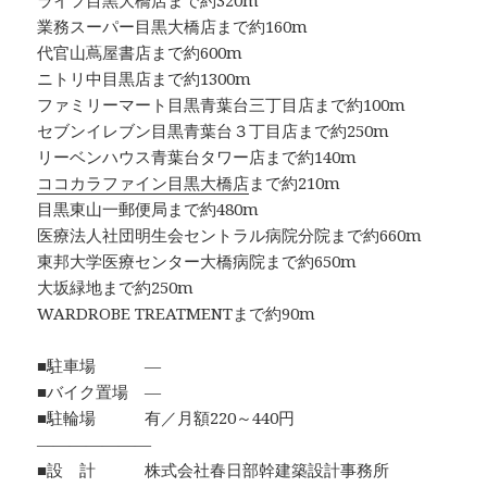
ライフ目黒大橋店まで約320m
業務スーパー目黒大橋店まで約160m
代官山蔦屋書店まで約600m
ニトリ中目黒店まで約1300m
ファミリーマート目黒青葉台三丁目店まで約100m
セブンイレブン目黒青葉台３丁目店まで約250m
リーベンハウス青葉台タワー店まで約140m
ココカラファイン目黒大橋店
まで約210m
目黒東山一郵便局まで約480m
医療法人社団明生会セントラル病院分院まで約660m
東邦大学医療センター大橋病院まで約650m
大坂緑地まで約250m
WARDROBE TREATMENTまで約90m
■駐車場 ―
■バイク置場 ―
■駐輪場 有／月額220～440円
―――――――
■設 計 株式会社春日部幹建築設計事務所