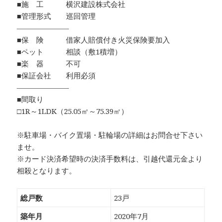
■施 工 横沢建設株式会社
■管理形式 巡回管理
―――――――
■保 険 借家人賠償付き火災保険要加入
■ペット 相談（敷1積増）
■楽 器 不可
■保証会社 利用必須
―――――――
■間取り
□1R～1LDK（25.05㎡～75.39㎡）
※駐車場・バイク置場・駐輪場の詳細はお問合せ下さい
ませ。
※カード決済希望時の決済手数料は、引越代還元金より
相殺となります。
総戸数
23戸
築年月
2020年7月