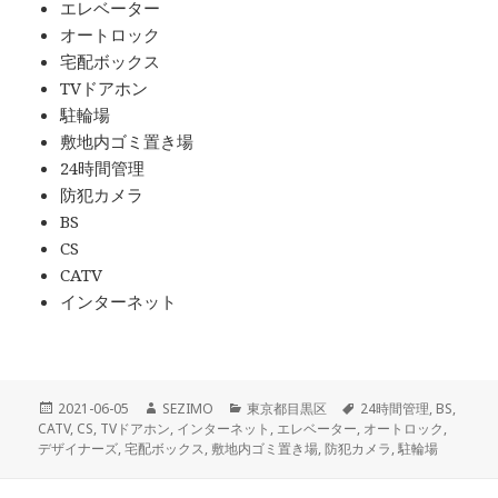
エレベーター
オートロック
宅配ボックス
TVドアホン
駐輪場
敷地内ゴミ置き場
24時間管理
防犯カメラ
BS
CS
CATV
インターネット
投
作
カ
タ
2021-06-05
SEZIMO
東京都目黒区
24時間管理
,
BS
,
稿
成
テ
グ
CATV
,
CS
,
TVドアホン
,
インターネット
,
エレベーター
,
オートロック
,
日:
者
ゴ
デザイナーズ
,
宅配ボックス
,
敷地内ゴミ置き場
,
防犯カメラ
,
駐輪場
リ
ー
投