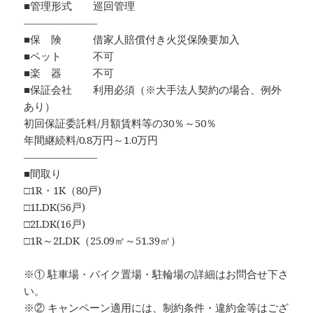
■管理形式 巡回管理
―――――――
■保 険 借家人賠償付き火災保険要加入
■ペット 不可
■楽 器 不可
■保証会社 利用必須（※大手法人契約の場合、例外
あり）
初回保証委託料/月額賃料等の30％～50％
年間継続料/0.8万円～1.0万円
―――――――
■間取り
□1R・1K（80戸)
□1LDK(56戸)
□2LDK(16戸)
□1R～2LDK（25.09㎡～51.39㎡）
※① 駐車場・バイク置場・駐輪場の詳細はお問合せ下さ
い。
※② キャンペーン適用には、制約条件・違約金等はござ