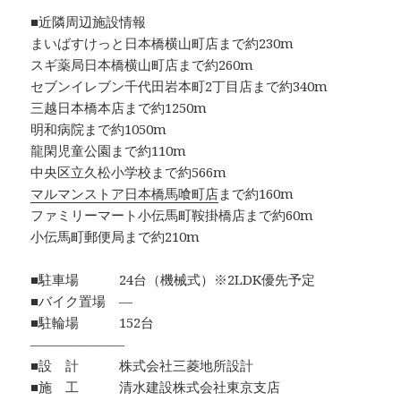
■近隣周辺施設情報
まいばすけっと日本橋横山町店まで約230m
スギ薬局日本橋横山町店まで約260m
セブンイレブン千代田岩本町2丁目店まで約340m
三越日本橋本店まで約1250m
明和病院まで約1050m
龍閑児童公園まで約110m
中央区立久松小学校まで約566m
マルマンストア日本橋馬喰町店
まで約160m
ファミリーマート小伝馬町鞍掛橋店まで約60m
小伝馬町郵便局まで約210m
■駐車場 24台（機械式）※2LDK優先予定
■バイク置場 ―
■駐輪場 152台
―――――――
■設 計 株式会社三菱地所設計
■施 工 清水建設株式会社東京支店