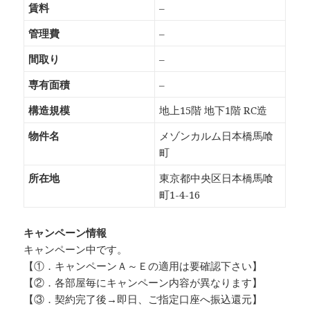
賃料
–
管理費
–
間取り
–
専有面積
–
構造規模
地上15階 地下1階 RC造
物件名
メゾンカルム日本橋馬喰
町
所在地
東京都中央区日本橋馬喰
町1-4-16
キャンペーン情報
キャンペーン中です。
【①．キャンペーンＡ～Ｅの適用は要確認下さい】
【②．各部屋毎にキャンペーン内容が異なります】
【③．契約完了後→即日、ご指定口座へ振込還元】