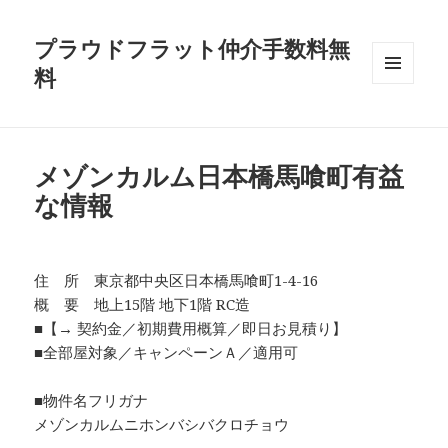
プラウドフラット仲介手数料無
料
メニュ
ーとウ
ィジェ
ット
メゾンカルム日本橋馬喰町有益
な情報
住 所 東京都中央区日本橋馬喰町1-4-16
概 要 地上15階 地下1階 RC造
■【→ 契約金／初期費用概算／即日お見積り】
■全部屋対象／キャンペーンＡ／適用可
■物件名フリガナ
メゾンカルムニホンバシバクロチョウ