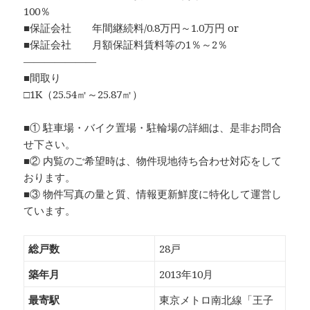
100％
■保証会社 年間継続料/0.8万円～1.0万円 or
■保証会社 月額保証料賃料等の1％～2％
―――――――
■間取り
□1K（25.54㎡～25.87㎡）
■① 駐車場・バイク置場・駐輪場の詳細は、是非お問合
せ下さい。
■② 内覧のご希望時は、物件現地待ち合わせ対応をして
おります。
■③ 物件写真の量と質、情報更新鮮度に特化して運営し
ています。
総戸数
28戸
築年月
2013年10月
最寄駅
東京メトロ南北線「王子