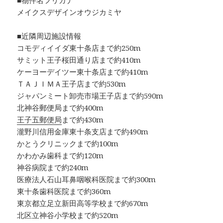
■物件名フリガナ
メイクスデザインオウジカミヤ
■近隣周辺施設情報
コモディイイダ東十条店まで約250m
サミット王子桜田通り店まで約410m
ケーヨーデイツー東十条店まで約410m
ＴＡＪＩＭＡ王子店まで約530m
ジャパンミート卸売市場王子店まで約590m
北神谷郵便局まで約400m
王子五郵便局
まで約430m
瀧野川信用金庫東十条支店まで約490m
かとうクリニックまで約100m
かわかみ歯科まで約120m
神谷病院まで約240m
医療法人石山耳鼻咽喉科医院まで約300m
東十条歯科医院まで約360m
東京都立足立新田高等学校まで約670m
北区立神谷小学校まで約520m