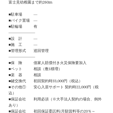
富士見幼稚園まで約260m
■駐車場 ―
■バイク置場 ―
■駐輪場 有
―――――――
■設 計 ―
■施 工 ―
■管理形式 巡回管理
―――――――
■保 険 借家人賠償付き火災保険要加入
■ペット 相談（敷1積増）
■楽 器 相談
■鍵交換代 初回契約時33,000円（税込）
■その他① 安心入居サポート 契約時22,000円（税
込）
■保証会社 利用必須（※大手法人契約の場合、例外
あり）
■保証会社 初回保証委託料/月額賃料等の20％～