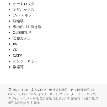
オートロック
宅配ボックス
TVドアホン
駐輪場
敷地内ゴミ置き場
24時間管理
防犯カメラ
BS
CS
CATV
インターネット
楽器可
投
作
カ
タ
2024-11-06
SEZIMO
東京都北区
24時間管理
,
BS
,
稿
成
テ
グ
CATV
,
CS
,
TVドアホン
,
インターネット
,
エレベーター
,
オートロック
,
日:
者
ゴ
デザイナーズ
,
ペット可
,
分譲賃貸
,
宅配ボックス
,
敷地内ゴミ置き場
,
楽
リ
器可
,
防犯カメラ
,
駐輪場
ー