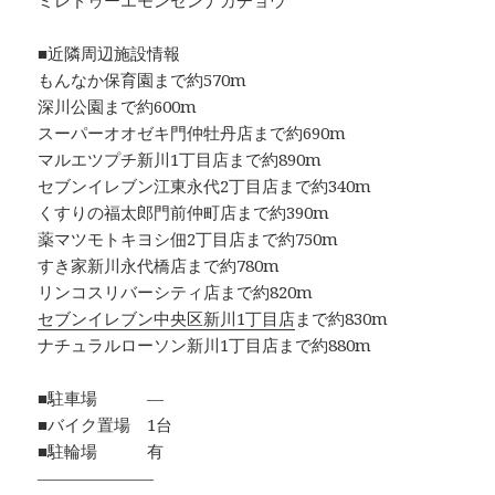
ミレドゥーエモンゼンナカチョウ
■近隣周辺施設情報
もんなか保育園まで約570m
深川公園まで約600m
スーパーオオゼキ門仲牡丹店まで約690m
マルエツプチ新川1丁目店まで約890m
セブンイレブン江東永代2丁目店まで約340m
くすりの福太郎門前仲町店まで約390m
薬マツモトキヨシ佃2丁目店まで約750m
すき家新川永代橋店まで約780m
リンコスリバーシティ店まで約820m
セブンイレブン中央区新川1丁目店
まで約830m
ナチュラルローソン新川1丁目店まで約880m
■駐車場 ―
■バイク置場 1台
■駐輪場 有
―――――――