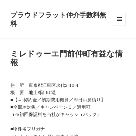
プラウドフラット仲介手数料無
料
メニュ
ーとウ
ィジェ
ット
ミレドゥーエ門前仲町有益な情
報
住 所 東京都江東区永代2-10-4
概 要 地上8階 RC造
■【→ 契約金／初期費用概算／即日お見積り】
■全部屋対象／キャンペーンＣ／適用可
（※初回保証料を当社がキャッシュバック）
■物件名フリガナ