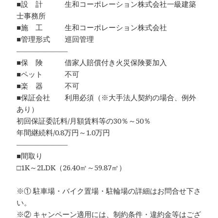
■設 計 生和コーポレーション株式会社一級建築
士事務所
■施 工 生和コーポレーション株式会社
■管理形式 巡回管理
―――――――
■保 険 借家人賠償付き火災保険要加入
■ペット 不可
■楽 器 不可
■保証会社 利用必須（※大手法人契約の場合、例外
あり）
初回保証委託料/月額賃料等の30％～50％
年間継続料/0.8万円～1.0万円
―――――――
■間取り
□1K～2LDK（26.40㎡～59.87㎡）
※① 駐車場・バイク置場・駐輪場の詳細はお問合せ下さ
い。
※② キャンペーン適用には、制約条件・違約金等はござ