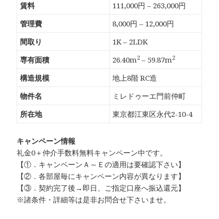
賃料
111,000円 – 263,000円
管理費
8,000円 – 12,000円
間取り
1K – 2LDK
2
2
専有面積
26.40m
– 59.87m
構造規模
地上8階 RC造
物件名
ミレドゥーエ門前仲町
所在地
東京都江東区永代2-10-4
キャンペーン情報
礼金0
＋
仲介手数料無料
キャンペーン中です。
【①．キャンペーンＡ～Ｅの適用は要確認下さい】
【②．各部屋毎にキャンペーン内容が異なります】
【③．契約完了後→即日、ご指定口座へ振込還元】
※諸条件・詳細等は是非お問合せ下さいませ。