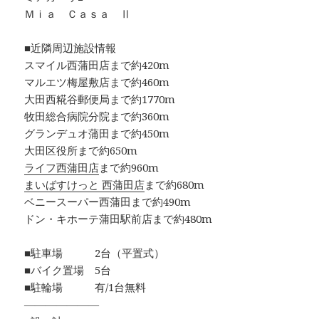
Ｍｉａ Ｃａｓａ Ⅱ
■近隣周辺施設情報
スマイル西蒲田店まで約420m
マルエツ梅屋敷店まで約460m
大田西糀谷郵便局まで約1770m
牧田総合病院分院まで約360m
グランデュオ蒲田まで約450m
大田区役所まで約650m
ライフ西蒲田店
まで約960m
まいばすけっと 西蒲田店
まで約680m
ベニースーパー西蒲田まで約490m
ドン・キホーテ蒲田駅前店まで約480m
■駐車場 2台（平置式）
■バイク置場 5台
■駐輪場 有/1台無料
―――――――