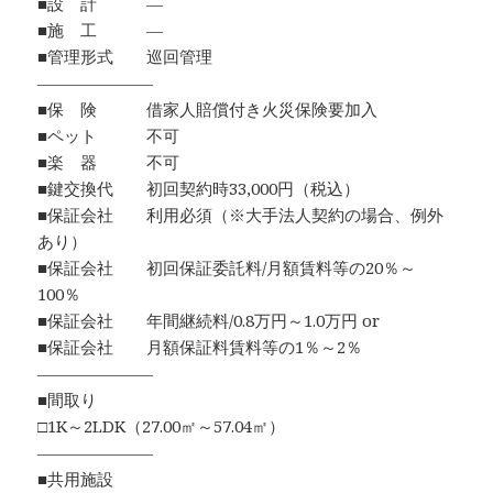
■設 計 ―
■施 工 ―
■管理形式 巡回管理
―――――――
■保 険 借家人賠償付き火災保険要加入
■ペット 不可
■楽 器 不可
■鍵交換代 初回契約時33,000円（税込）
■保証会社 利用必須（※大手法人契約の場合、例外
あり）
■保証会社 初回保証委託料/月額賃料等の20％～
100％
■保証会社 年間継続料/0.8万円～1.0万円 or
■保証会社 月額保証料賃料等の1％～2％
―――――――
■間取り
□1K～2LDK（27.00㎡～57.04㎡）
―――――――
■共用施設