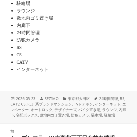
駐輪場
ラウンジ
敷地内ゴミ置き場
内廊下
24時間管理
防犯カメラ
BS
CS
CATV
インターネット
投
作
カ
タ
2026-05-23
SEZIMO
東京都大田区
24時間管理
,
BS
,
稿
成
テ
グ
CATV
,
CS
,
REIT系ブランドマンション
,
TVドアホン
,
インターネット
,
エ
日:
者
ゴ
レベーター
,
オートロック
,
デザイナーズ
,
バイク置き場
,
ラウンジ
,
内廊
リ
下
,
宅配ボックス
,
敷地内ゴミ置き場
,
防犯カメラ
,
駐車場
,
駐輪場
ー
投
前
稿