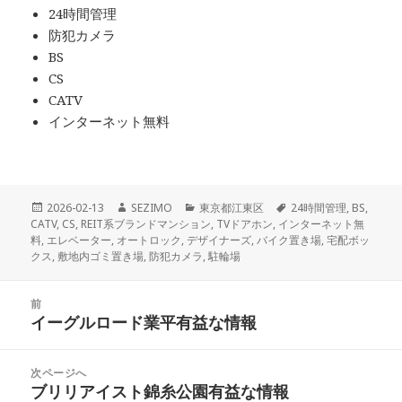
24時間管理
防犯カメラ
BS
CS
CATV
インターネット無料
投
作
カ
タ
2026-02-13
SEZIMO
東京都江東区
24時間管理
,
BS
,
稿
成
テ
グ
CATV
,
CS
,
REIT系ブランドマンション
,
TVドアホン
,
インターネット無
日:
者
ゴ
料
,
エレベーター
,
オートロック
,
デザイナーズ
,
バイク置き場
,
宅配ボッ
リ
クス
,
敷地内ゴミ置き場
,
防犯カメラ
,
駐輪場
ー
投
前
稿
イーグルロード業平有益な情報
前
ナ
の
ビ
投
次ページへ
ゲ
稿:
ブリリアイスト錦糸公園有益な情報
次
ー