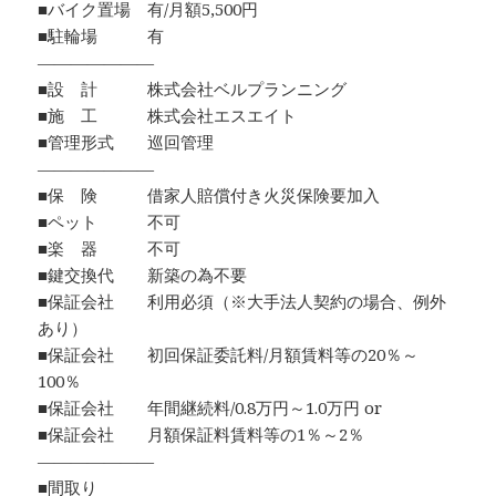
■バイク置場 有/月額5,500円
■駐輪場 有
―――――――
■設 計 株式会社ベルプランニング
■施 工 株式会社エスエイト
■管理形式 巡回管理
―――――――
■保 険 借家人賠償付き火災保険要加入
■ペット 不可
■楽 器 不可
■鍵交換代 新築の為不要
■保証会社 利用必須（※大手法人契約の場合、例外
あり）
■保証会社 初回保証委託料/月額賃料等の20％～
100％
■保証会社 年間継続料/0.8万円～1.0万円 or
■保証会社 月額保証料賃料等の1％～2％
―――――――
■間取り