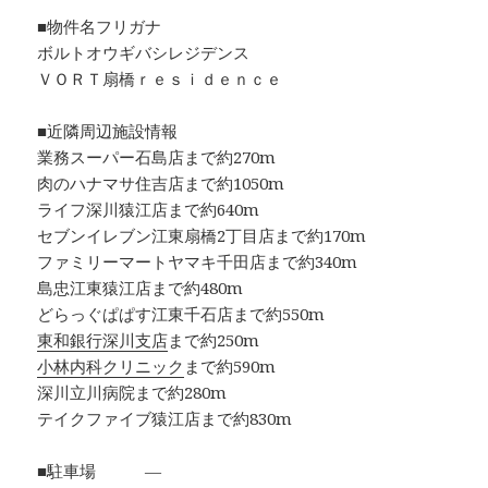
■物件名フリガナ
ボルトオウギバシレジデンス
ＶＯＲＴ扇橋ｒｅｓｉｄｅｎｃｅ
■近隣周辺施設情報
業務スーパー石島店まで約270m
肉のハナマサ住吉店まで約1050m
ライフ深川猿江店まで約640m
セブンイレブン江東扇橋2丁目店まで約170m
ファミリーマートヤマキ千田店まで約340m
島忠江東猿江店まで約480m
どらっぐぱぱす江東千石店まで約550m
東和銀行深川支店
まで約250m
小林内科クリニック
まで約590m
深川立川病院まで約280m
テイクファイブ猿江店まで約830m
■駐車場 ―