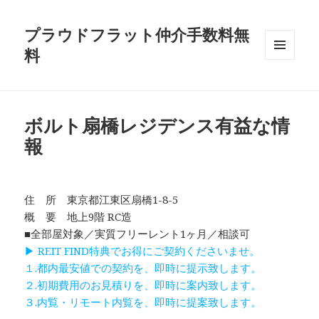
プラウドフラット仲介手数料無
料
メニュ
ーとウ
ィジェ
ット
ボルト扇橋レジデンス有益な情
報
住 所 東京都江東区扇橋1-8-5
概 要 地上9階 RC造
■全部屋対象／実質フリーレント1ヶ月／相談可
▶ REIT FIND特典でお得にご契約くださいませ。
１.都内最安値での契約を、即時に提示致します。
２.初期費用のお見積りを、即時に案内致します。
３.内覧・リモート内覧を、即時に提案致します。