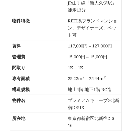
JR山手線「新大久保駅」
徒歩13分
物件特徴
REIT系ブランドマンショ
ン、デザイナーズ、ペッ
ト可
賃料
117,000円 – 127,000円
管理費
15,000円 – 15,000円
間取り
1K – 1K
2
2
専有面積
25.22m
– 25.44m
構造規模
地上4階 地下1階 RC造
物件名
プレミアムキューブG北新
宿DEUX
所在地
東京都新宿区北新宿2-6-
16