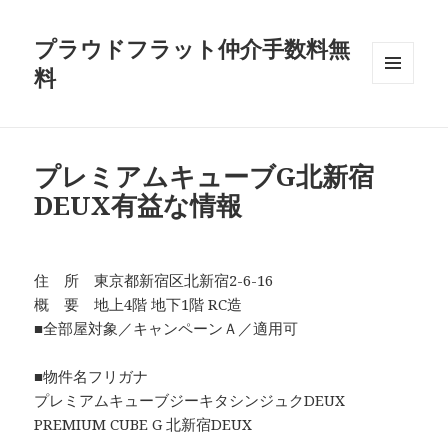
プラウドフラット仲介手数料無
料
メニュ
ーとウ
ィジェ
ット
プレミアムキューブG北新宿
DEUX有益な情報
住 所 東京都新宿区北新宿2-6-16
概 要 地上4階 地下1階 RC造
■全部屋対象／キャンペーンＡ／適用可
■物件名フリガナ
プレミアムキューブジーキタシンジュクDEUX
PREMIUM CUBE G 北新宿DEUX