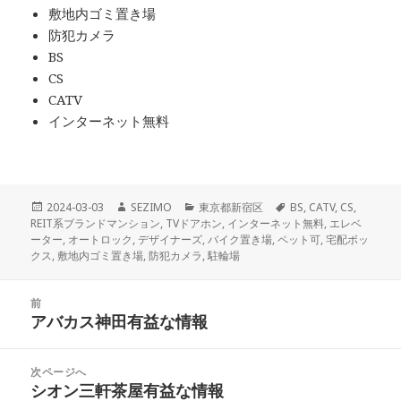
敷地内ゴミ置き場
防犯カメラ
BS
CS
CATV
インターネット無料
投
作
カ
タ
2024-03-03
SEZIMO
東京都新宿区
BS
,
CATV
,
CS
,
稿
成
テ
グ
REIT系ブランドマンション
,
TVドアホン
,
インターネット無料
,
エレベ
日:
者
ゴ
ーター
,
オートロック
,
デザイナーズ
,
バイク置き場
,
ペット可
,
宅配ボッ
リ
クス
,
敷地内ゴミ置き場
,
防犯カメラ
,
駐輪場
ー
投
前
稿
アバカス神田有益な情報
前
ナ
の
ビ
投
次ページへ
ゲ
稿:
シオン三軒茶屋有益な情報
次
ー