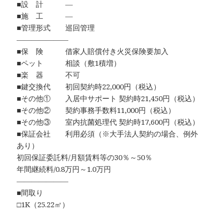
■設 計 ―
■施 工 ―
■管理形式 巡回管理
―――――――
■保 険 借家人賠償付き火災保険要加入
■ペット 相談（敷1積増）
■楽 器 不可
■鍵交換代 初回契約時22,000円（税込）
■その他① 入居中サポート 契約時21,450円（税込）
■その他② 契約事務手数料11,000円（税込）
■その他③ 室内抗菌処理代 契約時17,600円（税込）
■保証会社 利用必須（※大手法人契約の場合、例外
あり）
初回保証委託料/月額賃料等の30％～50％
年間継続料/0.8万円～1.0万円
―――――――
■間取り
□1K（25.22㎡）