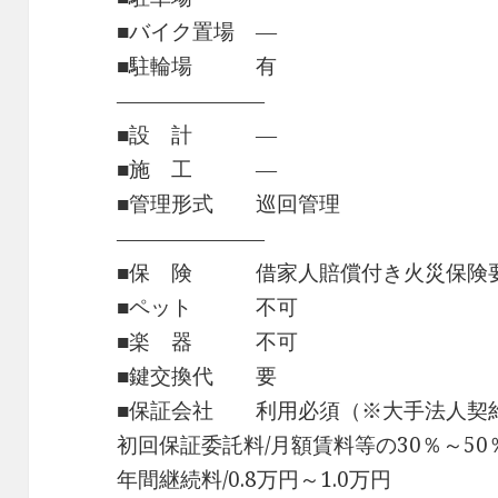
■バイク置場 ―
■駐輪場 有
―――――――
■設 計 ―
■施 工 ―
■管理形式 巡回管理
―――――――
■保 険 借家人賠償付き火災保険
■ペット 不可
■楽 器 不可
■鍵交換代 要
■保証会社 利用必須（※大手法人契
初回保証委託料/月額賃料等の30％～50
年間継続料/0.8万円～1.0万円