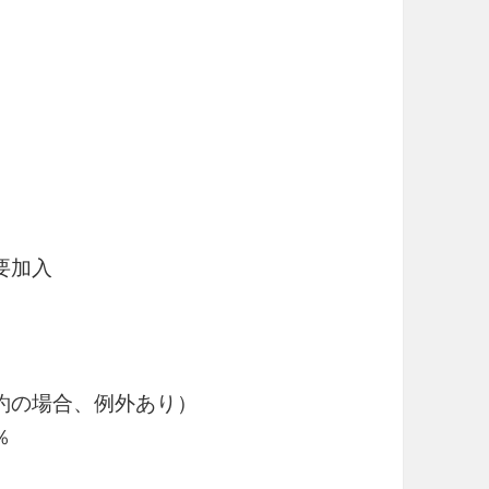
要加入
約の場合、例外あり）
％