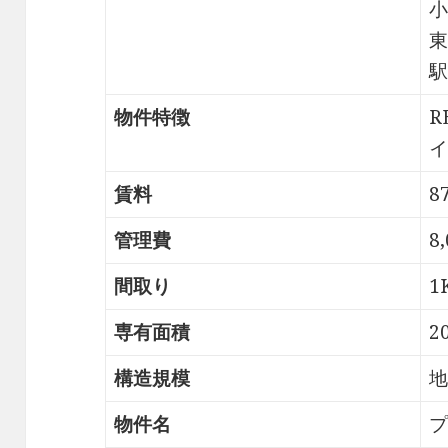
小
東
駅
物件特徴
R
イ
賃料
8
管理費
8
間取り
1
専有面積
2
構造規模
地
物件名
プ