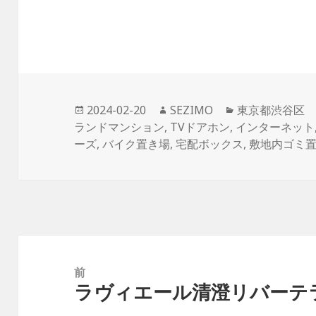
投
作
カ
2024-02-20
SEZIMO
東京都渋谷区
稿
成
テ
ランドマンション
,
TVドアホン
,
インターネット
日:
者
ゴ
ーズ
,
バイク置き場
,
宅配ボックス
,
敷地内ゴミ
リ
ー
投
稿
前
ラヴィエール清澄リバーテ
ナ
前
ビ
の