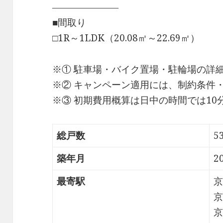
―――――――
■間取り
□1R～1LDK（20.08㎡～22.69㎡）
※① 駐車場・バイク置場・駐輪場の詳
※② キャンペーン適用には、制約条件
※③ 初期費用概算は日中の時間では1
総戸数
5
築年月
2
最寄駅
京
京
京