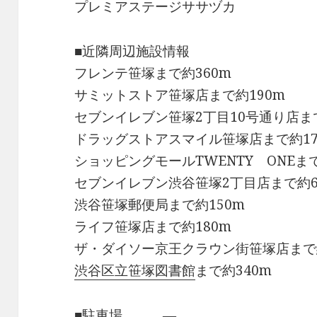
プレミアステージササヅカ
■近隣周辺施設情報
フレンテ笹塚まで約360m
サミットストア笹塚店まで約190m
セブンイレブン笹塚2丁目10号通り店まで
ドラッグストアスマイル笹塚店まで約17
ショッピングモールTWENTY ONEまで
セブンイレブン渋谷笹塚2丁目店まで約6
渋谷笹塚郵便局まで約150m
ライフ笹塚店まで約180m
ザ・ダイソー京王クラウン街笹塚店まで約
渋谷区立笹塚図書館
まで約340m
■駐車場 ―