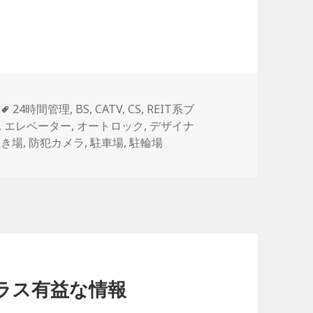
タ
24時間管理
,
BS
,
CATV
,
CS
,
REIT系ブ
グ
,
エレベーター
,
オートロック
,
デザイナ
置き場
,
防犯カメラ
,
駐車場
,
駐輪場
ラス有益な情報