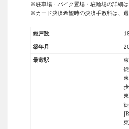
※駐車場・バイク置場・駐輪場の詳細は
※カード決済希望時の決済手数料は、還
総戸数
1
築年月
2
最寄駅
東
徒
東
歩
東
徒
J
東