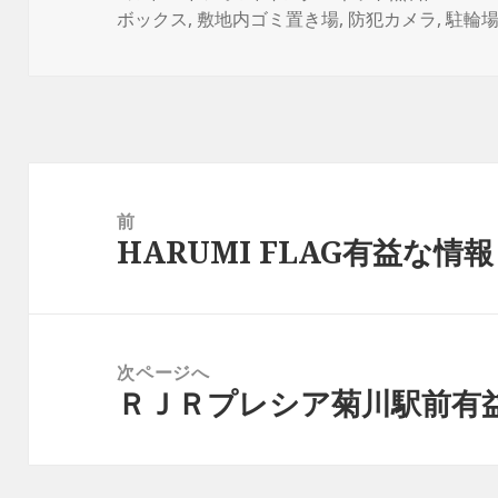
日:
者
ゴ
ボックス
,
敷地内ゴミ置き場
,
防犯カメラ
,
駐輪
リ
ー
投
稿
前
HARUMI FLAG有益な情報
ナ
前
ビ
の
ゲ
投
ー
稿:
次ページへ
シ
ＲＪＲプレシア菊川駅前有
次
ョ
の
ン
投