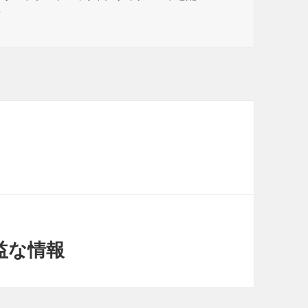
場
益な情報