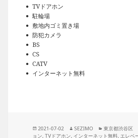
TVドアホン
駐輪場
敷地内ゴミ置き場
防犯カメラ
BS
CS
CATV
インターネット無料
投
作
カ
2021-07-02
SEZIMO
東京都渋谷区
稿
成
テ
ョン
,
TVドアホン
,
インターネット無料
,
エレベ