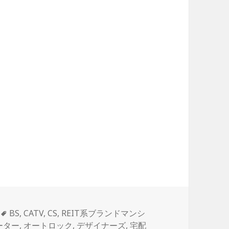
タ
BS
,
CATV
,
CS
,
REIT系ブランドマンシ
グ
ーター
,
オートロック
,
デザイナーズ
,
宅配