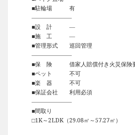
■駐輪場 有
―――――――
■設 計 ―
■施 工 ―
■管理形式 巡回管理
―――――――
■保 険 借家人賠償付き火災保険
■ペット 不可
■楽 器 不可
■保証会社 利用必須
―――――――
■間取り
□1K～2LDK（29.08㎡～57.27㎡）