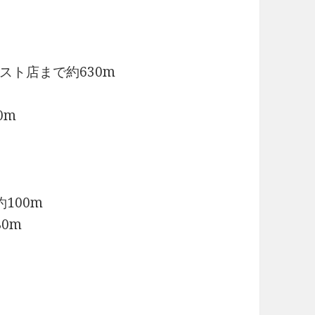
スト店まで約630m
0m
100m
0m