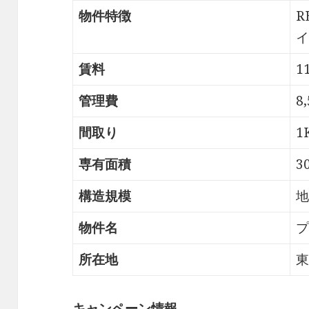
物件特徴
R
イ
賃料
1
管理費
8
間取り
1
専有面積
3
構造規模
地
物件名
プ
所在地
東
キャンペーン情報