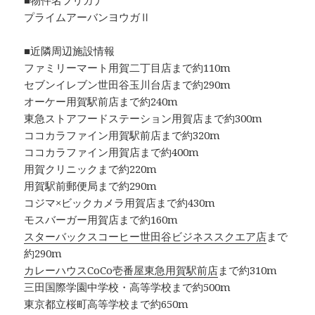
■物件名フリガナ
プライムアーバンヨウガⅡ
■近隣周辺施設情報
ファミリーマート用賀二丁目店まで約110m
セブンイレブン世田谷玉川台店まで約290m
オーケー用賀駅前店まで約240m
東急ストアフードステーション用賀店まで約300m
ココカラファイン用賀駅前店まで約320m
ココカラファイン用賀店まで約400m
用賀クリニックまで約220m
用賀駅前郵便局まで約290m
コジマ×ビックカメラ用賀店まで約430m
モスバーガー用賀店まで約160m
スターバックスコーヒー世田谷ビジネススクエア店
まで
約290m
カレーハウスCoCo壱番屋東急用賀駅前店
まで約310m
三田国際学園中学校・高等学校まで約500m
東京都立桜町高等学校まで約650m