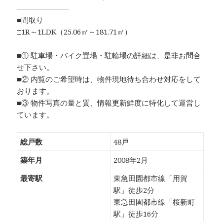
―――――――
■間取り
□1R～1LDK（25.06㎡～181.71㎡）
■① 駐車場・バイク置場・駐輪場の詳細は、是非お問合
せ下さい。
■② 内覧のご希望時は、物件現地待ち合わせ対応をして
おります。
■③ 物件写真の量と質、情報更新鮮度に特化して運営し
ています。
総戸数
48戸
築年月
2008年2月
最寄駅
東急田園都市線「用賀
駅」徒歩2分
東急田園都市線「桜新町
駅」徒歩16分