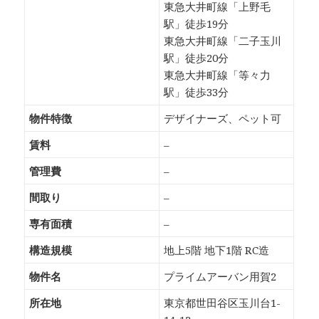
東急大井町線「上野毛
駅」徒歩19分
東急大井町線「二子玉川
駅」徒歩20分
東急大井町線「等々力
駅」徒歩33分
物件特徴
デザイナーズ、ペット可
賃料
–
管理費
–
間取り
–
専有面積
–
構造規模
地上5階 地下1階 RC造
物件名
プライムアーバン用賀2
所在地
東京都世田谷区玉川台1-