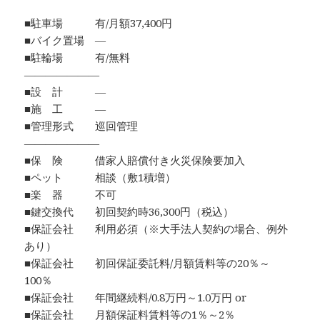
■駐車場 有/月額37,400円
■バイク置場 ―
■駐輪場 有/無料
―――――――
■設 計 ―
■施 工 ―
■管理形式 巡回管理
―――――――
■保 険 借家人賠償付き火災保険要加入
■ペット 相談（敷1積増）
■楽 器 不可
■鍵交換代 初回契約時36,300円（税込）
■保証会社 利用必須（※大手法人契約の場合、例外
あり）
■保証会社 初回保証委託料/月額賃料等の20％～
100％
■保証会社 年間継続料/0.8万円～1.0万円 or
■保証会社 月額保証料賃料等の1％～2％