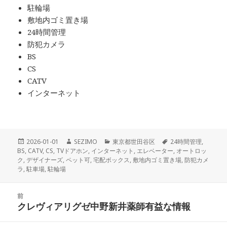
駐輪場
敷地内ゴミ置き場
24時間管理
防犯カメラ
BS
CS
CATV
インターネット
投
作
カ
タ
2026-01-01
SEZIMO
東京都世田谷区
24時間管理
,
稿
成
テ
グ
BS
,
CATV
,
CS
,
TVドアホン
,
インターネット
,
エレベーター
,
オートロッ
日:
者
ゴ
ク
,
デザイナーズ
,
ペット可
,
宅配ボックス
,
敷地内ゴミ置き場
,
防犯カメ
リ
ラ
,
駐車場
,
駐輪場
ー
投
前
稿
クレヴィアリグゼ中野新井薬師有益な情報
前
ナ
の
ビ