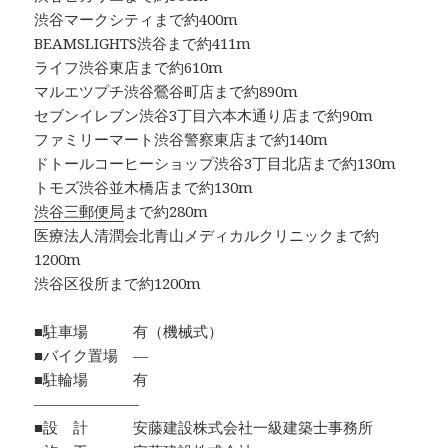
渋谷マークシティまで約400m
BEAMSLIGHTS渋谷まで約411m
ライフ渋谷東店まで約610m
マルエツプチ渋谷鶯谷町店まで約890m
セブンイレブン渋谷3丁目六本木通り店まで約90m
ファミリーマート渋谷警察東店まで約140m
ドトールコーヒーショップ渋谷3丁目北店まで約130m
トモズ渋谷並木橋店まで約130m
渋谷三郵便局
まで約280m
医療法人清潤会北青山メディカルクリニックまで約
1200m
渋谷区役所まで約1200m
■駐車場 有（機械式）
■バイク置場 ―
■駐輪場 有
―――――――
■設 計 安藤建設株式会社一級建築士事務所