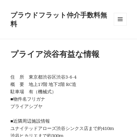
プラウドフラット仲介手数料無
料
メニュ
ーとウ
ィジェ
ット
プライア渋谷有益な情報
住 所 東京都渋谷区渋谷3-6-4
概 要 地上17階 地下2階 RC造
駐車場 有（機械式）
■物件名フリガナ
プライアシブヤ
■近隣周辺施設情報
ユナイテッドアローズ渋谷シンクス店まで約410m
渋谷ヒカリエまで約300m