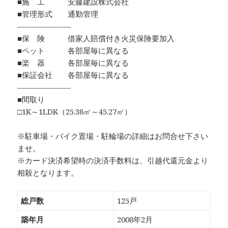
■施 工 安藤建設株式会社
■管理形式 通勤管理
―――――――
■保 険 借家人賠償付き火災保険要加入
■ペット 各部屋毎に異なる
■楽 器 各部屋毎に異なる
■保証会社 各部屋毎に異なる
―――――――
■間取り
□1K～1LDK（25.38㎡～45.27㎡）
※駐車場・バイク置場・駐輪場の詳細はお問合せ下さい
ませ。
※カード決済希望時の決済手数料は、引越代還元金より
相殺となります。
総戸数
125戸
築年月
2008年2月