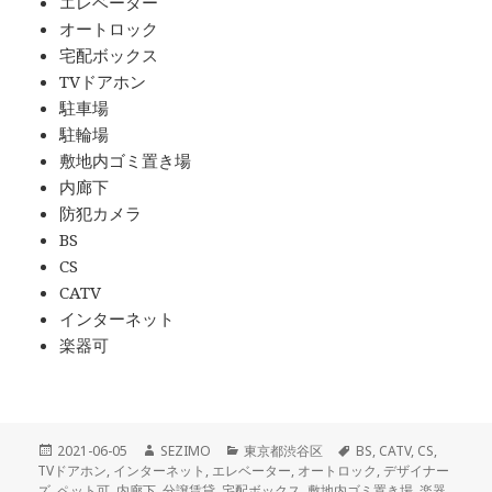
エレベーター
オートロック
宅配ボックス
TVドアホン
駐車場
駐輪場
敷地内ゴミ置き場
内廊下
防犯カメラ
BS
CS
CATV
インターネット
楽器可
投
作
カ
タ
2021-06-05
SEZIMO
東京都渋谷区
BS
,
CATV
,
CS
,
稿
成
テ
グ
TVドアホン
,
インターネット
,
エレベーター
,
オートロック
,
デザイナー
日:
者
ゴ
ズ
,
ペット可
,
内廊下
,
分譲賃貸
,
宅配ボックス
,
敷地内ゴミ置き場
,
楽器