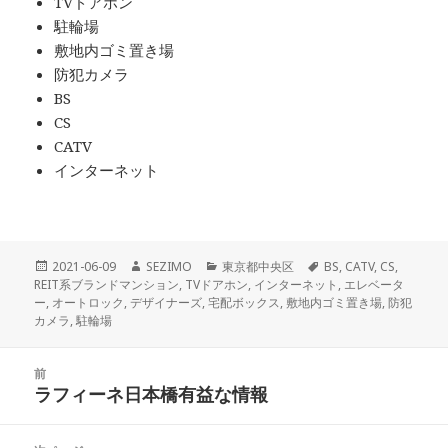
TVドアホン
駐輪場
敷地内ゴミ置き場
防犯カメラ
BS
CS
CATV
インターネット
投
作
カ
タ
2021-06-09
SEZIMO
東京都中央区
BS
,
CATV
,
CS
,
稿
成
テ
グ
REIT系ブランドマンション
,
TVドアホン
,
インターネット
,
エレベータ
日:
者
ゴ
ー
,
オートロック
,
デザイナーズ
,
宅配ボックス
,
敷地内ゴミ置き場
,
防犯
リ
カメラ
,
駐輪場
ー
投
前
稿
ラフィーネ日本橋有益な情報
前
ナ
の
ビ
投