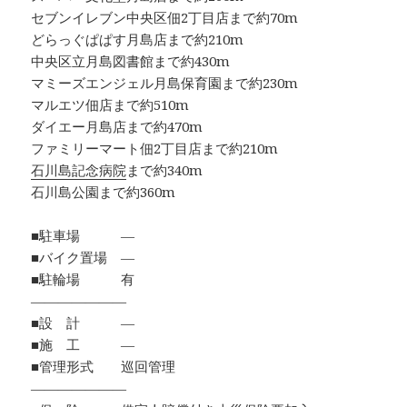
セブンイレブン中央区佃2丁目店まで約70m
どらっぐぱぱす月島店まで約210m
中央区立月島図書館まで約430m
マミーズエンジェル月島保育園まで約230m
マルエツ佃店まで約510m
ダイエー月島店まで約470m
ファミリーマート佃2丁目店まで約210m
石川島記念病院
まで約340m
石川島公園まで約360m
■駐車場 ―
■バイク置場 ―
■駐輪場 有
―――――――
■設 計 ―
■施 工 ―
■管理形式 巡回管理
―――――――