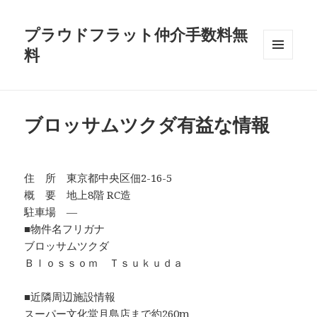
プラウドフラット仲介手数料無
料
メニュ
ーとウ
ィジェ
ット
ブロッサムツクダ有益な情報
住 所 東京都中央区佃2-16-5
概 要 地上8階 RC造
駐車場 ―
■物件名フリガナ
ブロッサムツクダ
Ｂｌｏｓｓｏｍ Ｔｓｕｋｕｄａ
■近隣周辺施設情報
スーパー文化堂月島店まで約260m