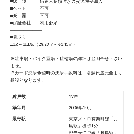
■保 険 借家人賠償付き火災保険要加入
■ペット 不可
■楽 器 不可
■保証会社 利用必須
―――――――
■間取り
□1R～1LDK（28.23㎡～44.45㎡）
※駐車場・バイク置場・駐輪場の詳細はお問合せ下さい
ませ。
※カード決済希望時の決済手数料は、引越代還元金より
相殺となります。
総戸数
17戸
築年月
2006年10月
最寄駅
東京メトロ有楽町線「月
島駅」徒歩1分
都営大江戸線「月島駅」