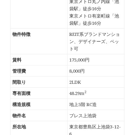
東京メトロ丸ノ内線「池
袋駅」徒歩16分
東京メトロ有楽町線「池
袋駅」徒歩16分
物件特徴
REIT系ブランドマンショ
ン、デザイナーズ、ペッ
ト可
賃料
175,000円
管理費
8,000円
間取り
2LDK
2
専有面積
48.29m
構造規模
地上5階 RC造
物件名
ブレス上池袋
所在地
東京都豊島区上池袋3-12-
6