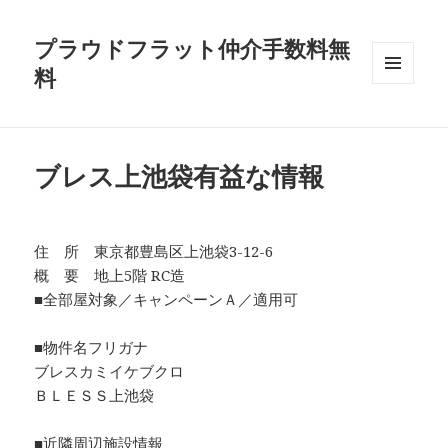
プラウドフラット仲介手数料無
料
メニュ
ーとウ
ィジェ
ット
ブレス上池袋有益な情報
住 所 東京都豊島区上池袋3-12-6
概 要 地上5階 RC造
■全部屋対象／キャンペーンＡ／適用可
■物件名フリガナ
ブレスカミイケブクロ
ＢＬＥＳＳ上池袋
■近隣周辺施設情報