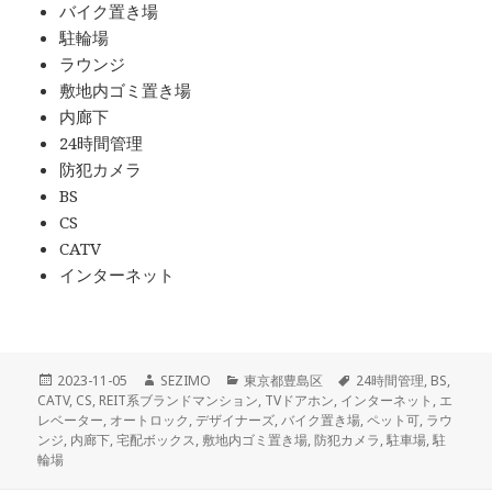
バイク置き場
駐輪場
ラウンジ
敷地内ゴミ置き場
内廊下
24時間管理
防犯カメラ
BS
CS
CATV
インターネット
投
作
カ
タ
2023-11-05
SEZIMO
東京都豊島区
24時間管理
,
BS
,
稿
成
テ
グ
CATV
,
CS
,
REIT系ブランドマンション
,
TVドアホン
,
インターネット
,
エ
日:
者
ゴ
レベーター
,
オートロック
,
デザイナーズ
,
バイク置き場
,
ペット可
,
ラウ
リ
ンジ
,
内廊下
,
宅配ボックス
,
敷地内ゴミ置き場
,
防犯カメラ
,
駐車場
,
駐
ー
輪場