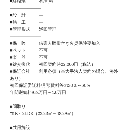
■駐輪場 有/無料
―――――――
■設 計 ―
■施 工 ―
■管理形式 巡回管理
―――――――
■保 険 借家人賠償付き火災保険要加入
■ペット 不可
■楽 器 不可
■鍵交換代 初回契約時22,000円（税込）
■保証会社 利用必須（※大手法人契約の場合、例外
あり）
初回保証委託料/月額賃料等の30％～50％
年間継続料/0.8万円～1.0万円
―――――――
■間取り
□1K～2LDK（22.23㎡～48.29㎡）
―――――――
■共用施設