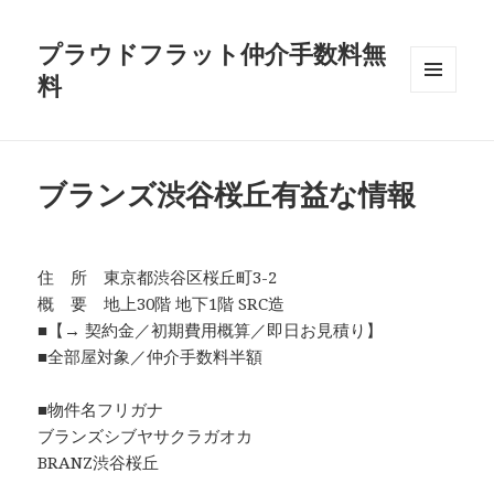
プラウドフラット仲介手数料無
料
メニュ
ーとウ
ィジェ
ット
ブランズ渋谷桜丘有益な情報
住 所 東京都渋谷区桜丘町3-2
概 要 地上30階 地下1階 SRC造
■【→ 契約金／初期費用概算／即日お見積り】
■全部屋対象／仲介手数料半額
■物件名フリガナ
ブランズシブヤサクラガオカ
BRANZ渋谷桜丘