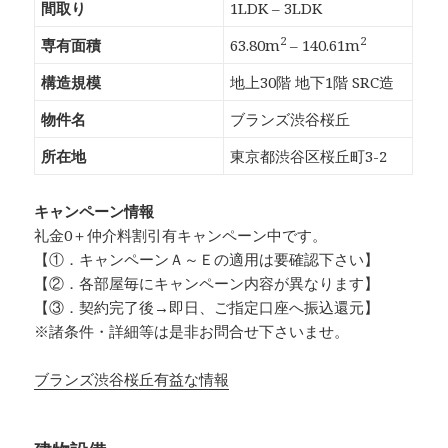
間取り
1LDK – 3LDK
2
2
専有面積
63.80m
– 140.61m
構造規模
地上30階 地下1階 SRC造
物件名
ブランズ渋谷桜丘
所在地
東京都渋谷区桜丘町3-2
キャンペーン情報
礼金0
＋
仲介料割引有
キャンペーン中です。
【①．キャンペーンＡ～Ｅの適用は要確認下さい】
【②．各部屋毎にキャンペーン内容が異なります】
【③．契約完了後→即日、ご指定口座へ振込還元】
※諸条件・詳細等は是非お問合せ下さいませ。
ブランズ渋谷桜丘有益な情報