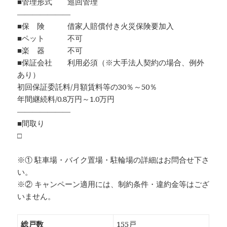
■管理形式 巡回管理
―――――――
■保 険 借家人賠償付き火災保険要加入
■ペット 不可
■楽 器 不可
■保証会社 利用必須（※大手法人契約の場合、例外
あり）
初回保証委託料/月額賃料等の30％～50％
年間継続料/0.8万円～1.0万円
―――――――
■間取り
□
※① 駐車場・バイク置場・駐輪場の詳細はお問合せ下さ
い。
※② キャンペーン適用には、制約条件・違約金等はござ
いません。
総戸数
155戸