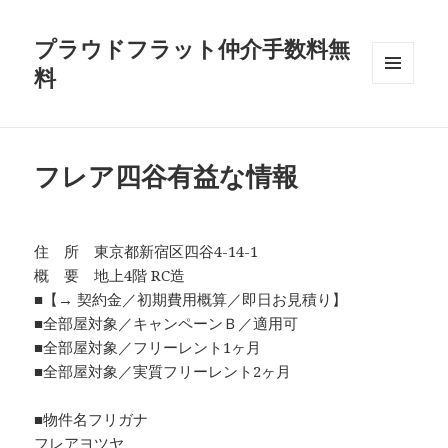
プラウドフラット仲介手数料無
料
メニュ
ーとウ
ィジェ
ット
フレア四谷有益な情報
住 所 東京都新宿区四谷4-14-1
概 要 地上4階 RC造
■【→ 契約金／初期費用概算／即日お見積り】
■全部屋対象／キャンペーンＢ／適用可
■全部屋対象／フリーレント1ヶ月
■全部屋対象／実質フリーレント2ヶ月
■物件名フリガナ
フレアヨツヤ