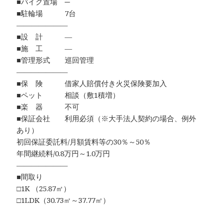
■バイク置場 ─
■駐輪場 7台
―――――――
■設 計 ―
■施 工 ―
■管理形式 巡回管理
―――――――
■保 険 借家人賠償付き火災保険要加入
■ペット 相談（敷1積増）
■楽 器 不可
■保証会社 利用必須（※大手法人契約の場合、例外
あり）
初回保証委託料/月額賃料等の30％～50％
年間継続料/0.8万円～1.0万円
―――――――
■間取り
□1K （25.87㎡）
□1LDK（30.73㎡～37.77㎡）