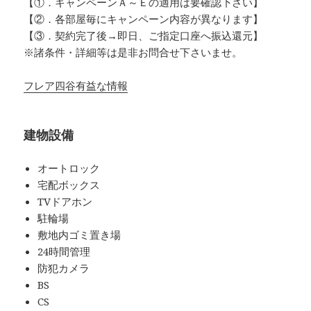
【①．キャンペーンＡ～Ｅの適用は要確認下さい】
【②．各部屋毎にキャンペーン内容が異なります】
【③．契約完了後→即日、ご指定口座へ振込還元】
※諸条件・詳細等は是非お問合せ下さいませ。
フレア四谷有益な情報
建物設備
オートロック
宅配ボックス
TVドアホン
駐輪場
敷地内ゴミ置き場
24時間管理
防犯カメラ
BS
CS