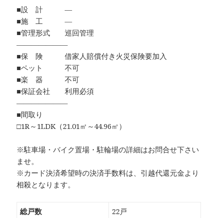
■設 計 ―
■施 工 ―
■管理形式 巡回管理
―――――――
■保 険 借家人賠償付き火災保険要加入
■ペット 不可
■楽 器 不可
■保証会社 利用必須
―――――――
■間取り
□1R～1LDK（21.01㎡～44.96㎡）
※駐車場・バイク置場・駐輪場の詳細はお問合せ下さい
ませ。
※カード決済希望時の決済手数料は、引越代還元金より
相殺となります。
総戸数
22戸