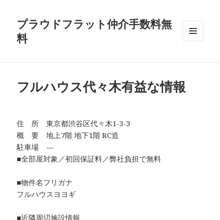
プラウドフラット仲介手数料無
料
メニュ
ーとウ
ィジェ
ット
フルハウス代々木有益な情報
住 所 東京都渋谷区代々木1-3-3
概 要 地上7階 地下1階 RC造
駐車場 ―
■全部屋対象／初回保証料／弊社負担で無料
■物件名フリガナ
フルハウスヨヨギ
■近隣周辺施設情報