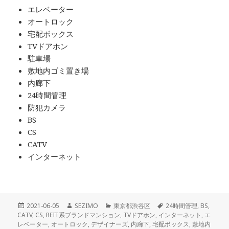
エレベーター
オートロック
宅配ボックス
TVドアホン
駐車場
敷地内ゴミ置き場
内廊下
24時間管理
防犯カメラ
BS
CS
CATV
インターネット
投
作
カ
タ
2021-06-05
SEZIMO
東京都渋谷区
24時間管理
,
BS
,
稿
成
テ
グ
CATV
,
CS
,
REIT系ブランドマンション
,
TVドアホン
,
インターネット
,
エ
日:
者
ゴ
レベーター
,
オートロック
,
デザイナーズ
,
内廊下
,
宅配ボックス
,
敷地内