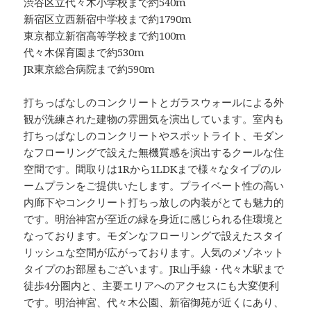
渋谷区立代々木小学校まで約540m
新宿区立西新宿中学校まで約1790m
東京都立新宿高等学校まで約100m
代々木保育園まで約530m
JR東京総合病院まで約590m
打ちっぱなしのコンクリートとガラスウォールによる外
観が洗練された建物の雰囲気を演出しています。室内も
打ちっぱなしのコンクリートやスポットライト、モダン
なフローリングで設えた無機質感を演出するクールな住
空間です。間取りは1Rから1LDKまで様々なタイプのル
ームプランをご提供いたします。プライベート性の高い
内廊下やコンクリート打ちっ放しの内装がとても魅力的
です。明治神宮が至近の緑を身近に感じられる住環境と
なっております。モダンなフローリングで設えたスタイ
リッシュな空間が広がっております。人気のメゾネット
タイプのお部屋もございます。JR山手線・代々木駅まで
徒歩4分圏内と、主要エリアへのアクセスにも大変便利
です。明治神宮、代々木公園、新宿御苑が近くにあり、