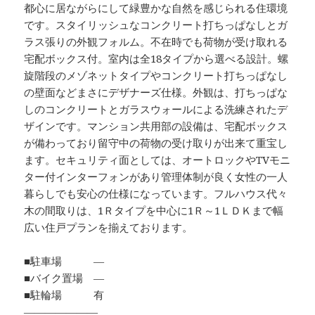
都心に居ながらにして緑豊かな自然を感じられる住環境
です。スタイリッシュなコンクリート打ちっぱなしとガ
ラス張りの外観フォルム。不在時でも荷物が受け取れる
宅配ボックス付。室内は全18タイプから選べる設計。螺
旋階段のメゾネットタイプやコンクリート打ちっぱなし
の壁面などまさにデザナーズ仕様。外観は、打ちっぱな
しのコンクリートとガラスウォールによる洗練されたデ
ザインです。マンション共用部の設備は、宅配ボックス
が備わっており留守中の荷物の受け取りが出来て重宝し
ます。セキュリティ面としては、オートロックやTVモニ
ター付インターフォンがあり管理体制が良く女性の一人
暮らしでも安心の仕様になっています。フルハウス代々
木の間取りは、1Ｒタイプを中心に1Ｒ～1ＬＤＫまで幅
広い住戸プランを揃えております。
■駐車場 ―
■バイク置場 ―
■駐輪場 有
―――――――