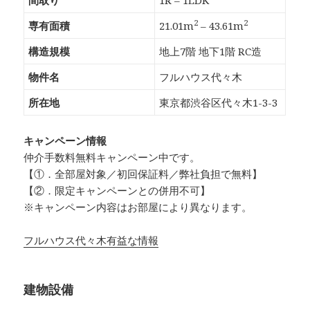
間取り
1R – 1LDK
2
2
専有面積
21.01m
– 43.61m
構造規模
地上7階 地下1階 RC造
物件名
フルハウス代々木
所在地
東京都渋谷区代々木1-3-3
キャンペーン情報
仲介手数料無料
キャンペーン中です。
【①．全部屋対象／初回保証料／弊社負担で無料】
【②．限定キャンペーンとの併用不可】
※キャンペーン内容はお部屋により異なります。
フルハウス代々木有益な情報
建物設備