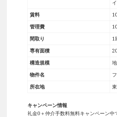
イ
賃料
1
管理費
1
間取り
1
専有面積
2
構造規模
地
物件名
フ
所在地
東
キャンペーン情報
礼金0
＋
仲介手数料無料
キャンペーン中