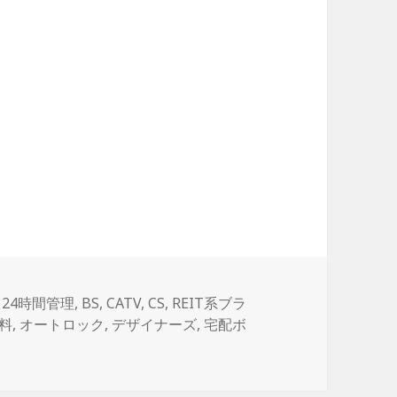
タ
24時間管理
,
BS
,
CATV
,
CS
,
REIT系ブラ
グ
料
,
オートロック
,
デザイナーズ
,
宅配ボ