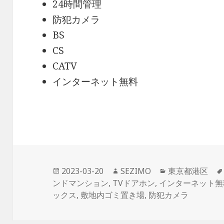
24時間管理
防犯カメラ
BS
CS
CATV
インターネット無料
投
作
カ
2023-03-20
SEZIMO
東京都港区
稿
成
テ
ンドマンション
,
TVドアホン
,
インターネット無
日:
者
ゴ
ックス
,
敷地内ゴミ置き場
,
防犯カメラ
リ
ー