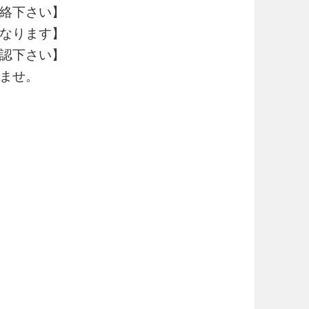
絡下さい】
なります】
認下さい】
ませ。