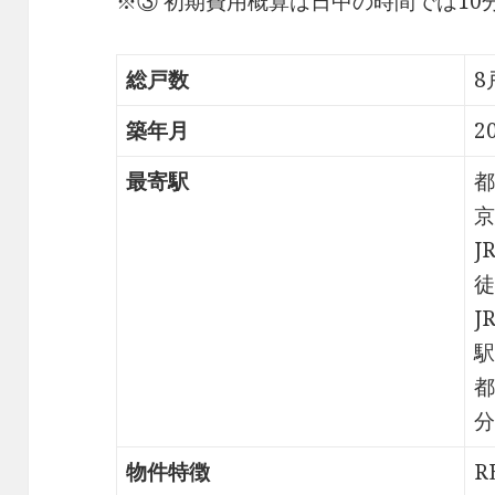
※③ 初期費用概算は日中の時間では1
総戸数
8
築年月
2
最寄駅
都
京
J
徒
J
駅
都
分
物件特徴
R