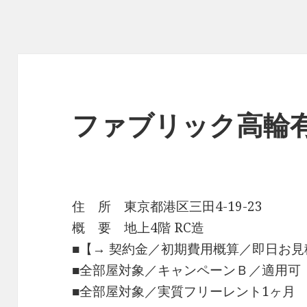
ファブリック高輪
住 所 東京都港区三田4-19-23
概 要 地上4階 RC造
■【→ 契約金／初期費用概算／即日お見
■全部屋対象／キャンペーンＢ／適用可
■全部屋対象／実質フリーレント1ヶ月