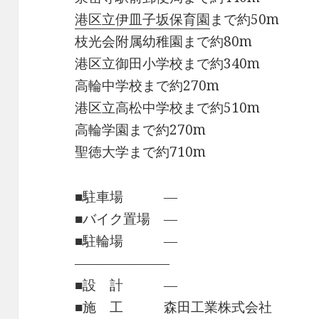
港区立伊皿子坂保育園
まで約50m
枝光会附属幼稚園まで約80m
港区立御田小学校まで約340m
高輪中学校まで約270m
港区立高松中学校まで約510m
高輪学園まで約270m
聖徳大学まで約710m
■駐車場 ―
■バイク置場 ―
■駐輪場 ―
―――――――
■設 計 ―
■施 工 森田工業株式会社