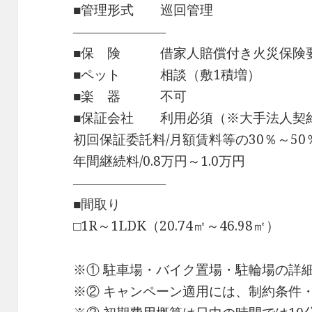
■管理形式 巡回管理
―――――――
■保 険 借家人賠償付き火災保険
■ペット 相談（敷1積増）
■楽 器 不可
■保証会社 利用必須（※大手法人契
初回保証委託料/月額賃料等の30％～50
年間継続料/0.8万円～1.0万円
―――――――
■間取り
□1R～1LDK（20.74㎡～46.98㎡）
※① 駐車場・バイク置場・駐輪場の詳
※② キャンペーン適用には、制約条件