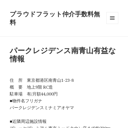
プラウドフラット仲介手数料無
料
メニュ
ーとウ
ィジェ
ット
パークレジデンス南青山有益な
情報
住 所 東京都港区南青山1-23-8
概 要 地上9階 RC造
駐車場 有/月額44,000円
■物件名フリガナ
パークレジデンスミナミアオヤマ
■近隣周辺施設情報