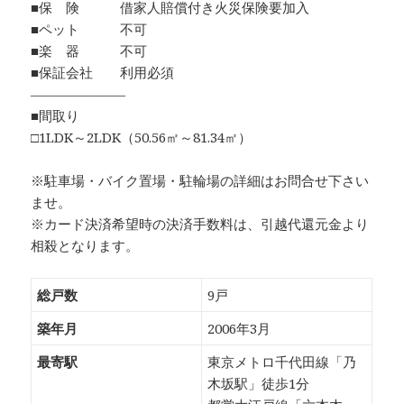
■保 険 借家人賠償付き火災保険要加入
■ペット 不可
■楽 器 不可
■保証会社 利用必須
―――――――
■間取り
□1LDK～2LDK（50.56㎡～81.34㎡）
※駐車場・バイク置場・駐輪場の詳細はお問合せ下さい
ませ。
※カード決済希望時の決済手数料は、引越代還元金より
相殺となります。
総戸数
9戸
築年月
2006年3月
最寄駅
東京メトロ千代田線「乃
木坂駅」徒歩1分