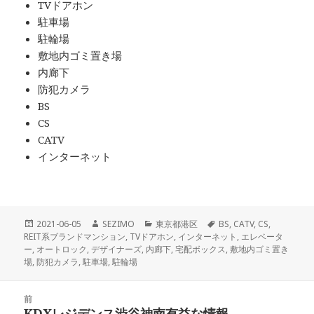
TVドアホン
駐車場
駐輪場
敷地内ゴミ置き場
内廊下
防犯カメラ
BS
CS
CATV
インターネット
投
作
カ
タ
2021-06-05
SEZIMO
東京都港区
BS
,
CATV
,
CS
,
稿
成
テ
グ
REIT系ブランドマンション
,
TVドアホン
,
インターネット
,
エレベータ
日:
者
ゴ
ー
,
オートロック
,
デザイナーズ
,
内廊下
,
宅配ボックス
,
敷地内ゴミ置き
リ
場
,
防犯カメラ
,
駐車場
,
駐輪場
ー
投
前
稿
KDXレジデンス渋谷神南有益な情報
前