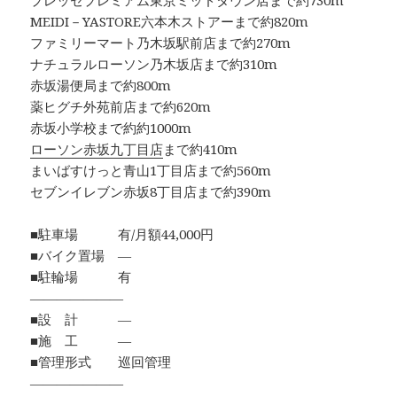
プレッセプレミアム東京ミッドタウン店まで約730m
MEIDI－YASTORE六本木ストアーまで約820m
ファミリーマート乃木坂駅前店まで約270m
ナチュラルローソン乃木坂店まで約310m
赤坂湯便局まで約800m
薬ヒグチ外苑前店まで約620m
赤坂小学校まで約約1000m
ローソン赤坂九丁目店
まで約410m
まいばすけっと青山1丁目店まで約560m
セブンイレブン赤坂8丁目店まで約390m
■駐車場 有/月額44,000円
■バイク置場 ―
■駐輪場 有
―――――――
■設 計 ―
■施 工 ―
■管理形式 巡回管理
―――――――