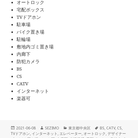
オートロック
宅配ボックス
TVドアホン
駐車場
バイク置き場
駐輪場
敷地内ゴミ置き場
内廊下
防犯カメラ
BS
CS
CATV
インターネット
楽器可
投
作
カ
タ
2021-06-08
SEZIMO
東京都中央区
BS
,
CATV
,
CS
,
稿
成
テ
グ
TVドアホン
,
インターネット
,
エレベーター
,
オートロック
,
デザイナー