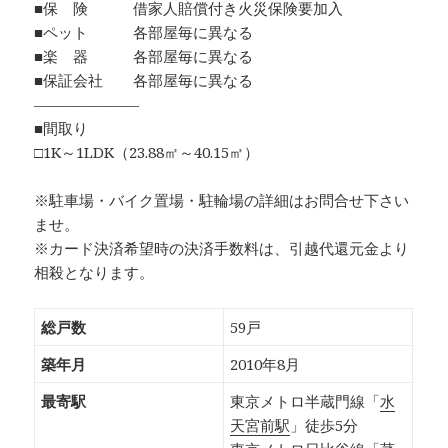
■保 険 借家人賠償付き火災保険要加入
■ペット 各部屋毎に異なる
■楽 器 各部屋毎に異なる
■保証会社 各部屋毎に異なる
―――――――
■間取り
□1K～1LDK（23.88㎡～40.15㎡）
※駐車場・バイク置場・駐輪場の詳細はお問合せ下さい
ませ。
※カード決済希望時の決済手数料は、引越代還元金より
相殺となります。
総戸数
59戸
築年月
2010年8月
最寄駅
東京メトロ半蔵門線「
水
天宮前駅
」徒歩5分