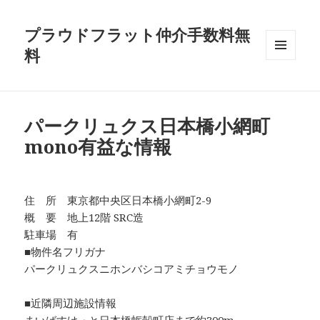
プラウドフラット仲介手数料無
料
メニュ
ーとウ
ィジェ
ット
パークリュクス日本橋小網町
mono有益な情報
住 所 東京都中央区日本橋小網町2-9
概 要 地上12階 SRC造
駐車場 有
■物件名フリガナ
パークリュクスニホンバシコアミチョウモノ
■近隣周辺施設情報