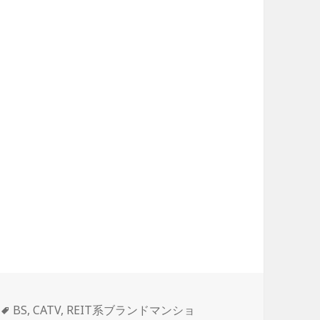
タ
BS
,
CATV
,
REIT系ブランドマンショ