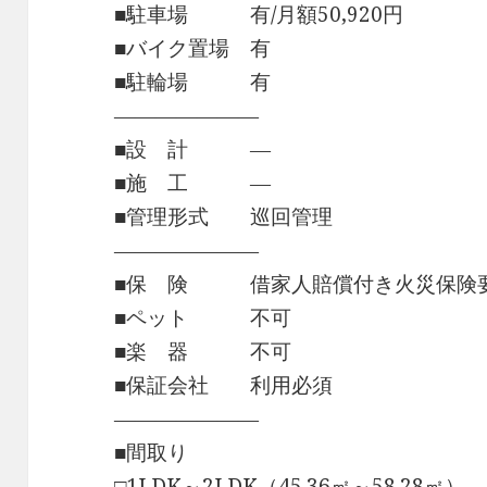
■駐車場 有/月額50,920円
■バイク置場 有
■駐輪場 有
―――――――
■設 計 ―
■施 工 ―
■管理形式 巡回管理
―――――――
■保 険 借家人賠償付き火災保険
■ペット 不可
■楽 器 不可
■保証会社 利用必須
―――――――
■間取り
□1LDK～2LDK（45.36㎡～58.28㎡）