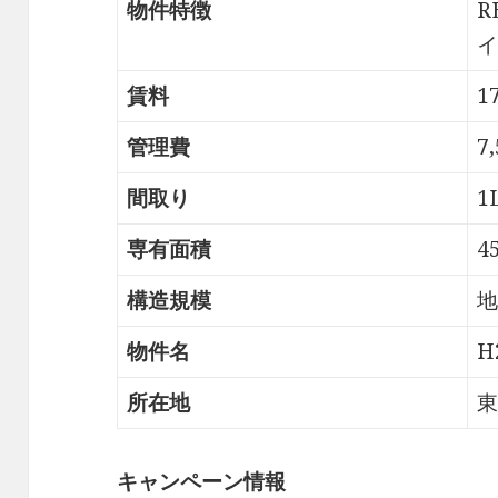
物件特徴
R
イ
賃料
1
管理費
7
間取り
1
専有面積
4
構造規模
地
物件名
H
所在地
東
キャンペーン情報