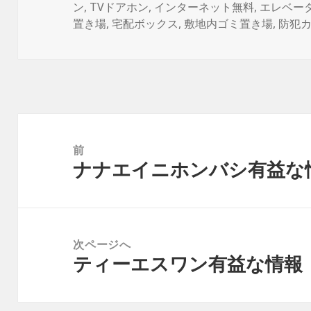
稿
成
テ
ン
,
TVドアホン
,
インターネット無料
,
エレベー
日:
者
ゴ
置き場
,
宅配ボックス
,
敷地内ゴミ置き場
,
防犯
リ
ー
投
稿
前
ナナエイニホンバシ有益な
ナ
前
ビ
の
ゲ
投
ー
稿:
次ページへ
シ
ティーエスワン有益な情報
次
ョ
の
ン
投