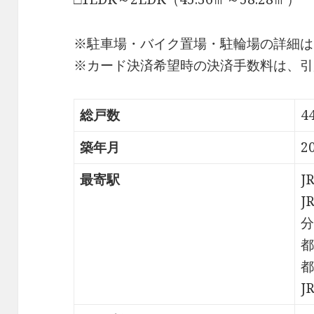
※駐車場・バイク置場・駐輪場の詳細は
※カード決済希望時の決済手数料は、引
総戸数
4
築年月
2
最寄駅
J
J
分
都
都
J