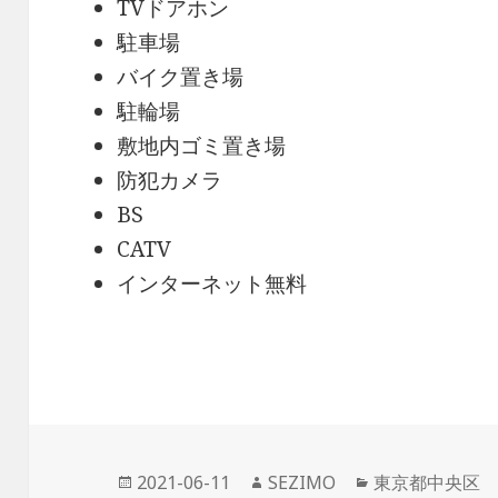
TVドアホン
駐車場
バイク置き場
駐輪場
敷地内ゴミ置き場
防犯カメラ
BS
CATV
インターネット無料
投
作
カ
2021-06-11
SEZIMO
東京都中央区