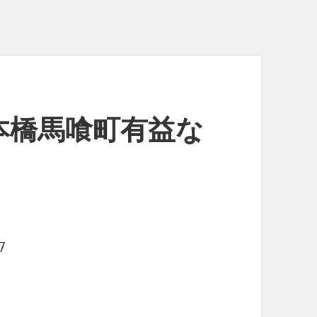
本橋馬喰町有益な
7