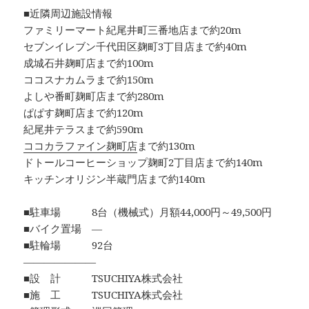
■近隣周辺施設情報
ファミリーマート紀尾井町三番地店まで約20m
セブンイレブン千代田区麹町3丁目店まで約40m
成城石井麹町店まで約100m
ココスナカムラまで約150m
よしや番町麹町店まで約280m
ぱぱす麹町店まで約120m
紀尾井テラスまで約590m
ココカラファイン麹町店
まで約130m
ドトールコーヒーショップ麹町2丁目店まで約140m
キッチンオリジン半蔵門店まで約140m
■駐車場 8台（機械式）月額44,000円～49,500円
■バイク置場 ―
■駐輪場 92台
―――――――
■設 計 TSUCHIYA株式会社
■施 工 TSUCHIYA株式会社