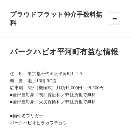
プラウドフラット仲介手数料無
料
メニュ
ーとウ
ィジェ
ット
パークハビオ平河町有益な情報
住 所 東京都千代田区平河町1-4-9
概 要 地上15階 RC造
駐車場 8台（機械式）月額44,000円～49,500円
■全部屋対象／初回保証料／弊社負担で無料
■全部屋対象／火災保険料／弊社負担で無料
■物件名フリガナ
パークハビオヒラカワチョウ