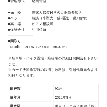
■管理形式 巡回管理
―――――――
■保 険 借家人賠償付き火災保険要加入
■ペット 相談（小型犬・猫2匹迄・敷1積増）
■楽 器 ピアノ相談可
■保証会社 利用必須
―――――――
■間取り
□Studio～2LDK（25.05㎡～56.07㎡）
※駐車場・バイク置場・駐輪場の詳細はお問合せ下さい
ませ。
※カード決済希望時の決済手数料は、引越代還元金より
相殺となります。
総戸数
92戸
築年月
2014年8月
最寄駅
東京メトロ有楽町線「麹