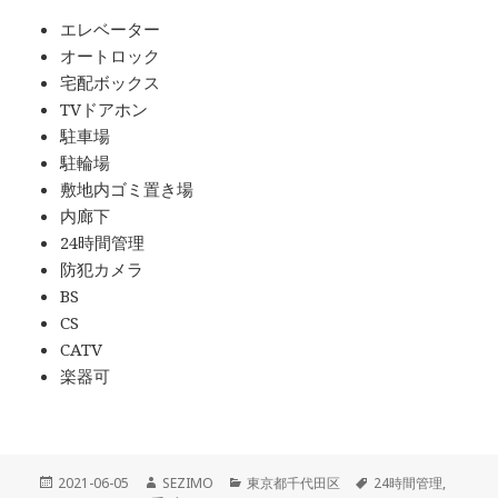
エレベーター
オートロック
宅配ボックス
TVドアホン
駐車場
駐輪場
敷地内ゴミ置き場
内廊下
24時間管理
防犯カメラ
BS
CS
CATV
楽器可
投
作
カ
タ
2021-06-05
SEZIMO
東京都千代田区
24時間管理
,