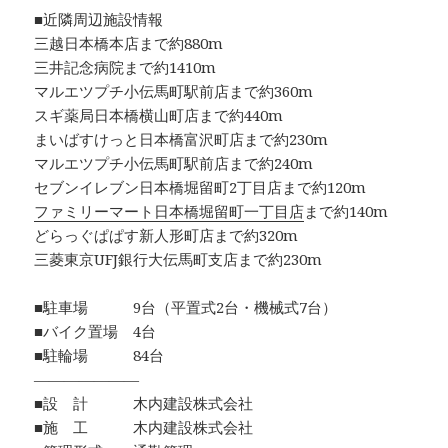
■近隣周辺施設情報
三越日本橋本店まで約880m
三井記念病院まで約1410m
マルエツプチ小伝馬町駅前店まで約360m
スギ薬局日本橋横山町店まで約440m
まいばすけっと日本橋富沢町店まで約230m
マルエツプチ小伝馬町駅前店まで約240m
セブンイレブン日本橋堀留町2丁目店まで約120m
ファミリーマート日本橋堀留町一丁目店
まで約140m
どらっぐぱぱす新人形町店まで約320m
三菱東京UFJ銀行大伝馬町支店まで約230m
■駐車場 9台（平置式2台・機械式7台）
■バイク置場 4台
■駐輪場 84台
―――――――
■設 計 木内建設株式会社
■施 工 木内建設株式会社