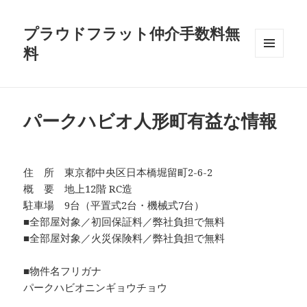
プラウドフラット仲介手数料無
料
メニュ
ーとウ
ィジェ
ット
パークハビオ人形町有益な情報
住 所 東京都中央区日本橋堀留町2-6-2
概 要 地上12階 RC造
駐車場 9台（平置式2台・機械式7台）
■全部屋対象／初回保証料／弊社負担で無料
■全部屋対象／火災保険料／弊社負担で無料
■物件名フリガナ
パークハビオニンギョウチョウ