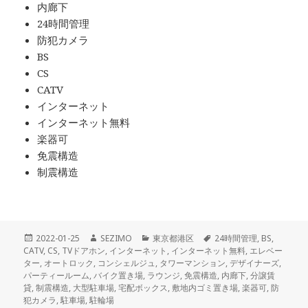
内廊下
24時間管理
防犯カメラ
BS
CS
CATV
インターネット
インターネット無料
楽器可
免震構造
制震構造
投
作
カ
タ
2022-01-25
SEZIMO
東京都港区
24時間管理
,
BS
,
稿
成
テ
グ
CATV
,
CS
,
TVドアホン
,
インターネット
,
インターネット無料
,
エレベー
日:
者
ゴ
ター
,
オートロック
,
コンシェルジュ
,
タワーマンション
,
デザイナーズ
,
リ
パーティールーム
,
バイク置き場
,
ラウンジ
,
免震構造
,
内廊下
,
分譲賃
ー
貸
,
制震構造
,
大型駐車場
,
宅配ボックス
,
敷地内ゴミ置き場
,
楽器可
,
防
犯カメラ
,
駐車場
,
駐輪場