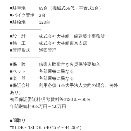
■駐車場 69台（機械式66代・平置式3台）
■バイク置場 3台
■駐輪場 120台
―――――――
■設 計 株式会社大林組一級建築士事務所
■施 工 株式会社大林組東京支店
■管理形式 巡回管理
―――――――
■保 険 借家人賠償付き火災保険要加入
■ペット 各部屋毎に異なる
■楽 器 各部屋毎に異なる
■保証会社 利用必須（※大手法人契約の場合、例外
あり）
初回保証委託料/月額賃料等の30％～50％
年間継続料/0.8万円～1.0万円
―――――――
■間取り
□1LDK～1SLDK（40.45㎡～44.26㎡）