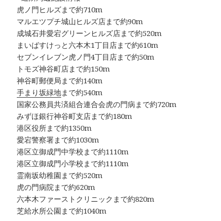
虎ノ門ヒルズまで約710m
マルエツプチ城山ヒルズ店まで約90m
成城石井愛宕グリーンヒルズ店まで約520m
まいばすけっと六本木1丁目店まで約610m
セブンイレブン虎ノ門4丁目店まで約50m
トモズ神谷町店まで約150m
神谷町郵便局まで約140m
手まり坂緑地
まで約540m
国家公務員共済組合連合会虎の門病まで約720m
みずほ銀行神谷町支店まで約180m
港区役所まで約1350m
愛宕警察署まで約1030m
港区立御成門中学校まで約1110m
港区立御成門小学校まで約1110m
霊南坂幼稚園まで約520m
虎の門病院まで約620m
六本木ファーストクリニックまで約820m
芝給水所公園まで約1040m