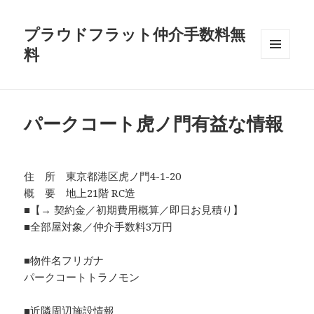
プラウドフラット仲介手数料無
料
メニュ
ーとウ
ィジェ
ット
パークコート虎ノ門有益な情報
住 所 東京都港区虎ノ門4-1-20
概 要 地上21階 RC造
■【→ 契約金／初期費用概算／即日お見積り】
■全部屋対象／仲介手数料3万円
■物件名フリガナ
パークコートトラノモン
■近隣周辺施設情報