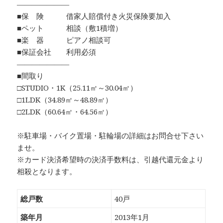
―――――――
■保 険 借家人賠償付き火災保険要加入
■ペット 相談（敷1積増）
■楽 器 ピアノ相談可
■保証会社 利用必須
―――――――
■間取り
□STUDIO・1K（25.11㎡～30.04㎡）
□1LDK（34.89㎡～48.89㎡）
□2LDK（60.64㎡・64.56㎡）
※駐車場・バイク置場・駐輪場の詳細はお問合せ下さい
ませ。
※カード決済希望時の決済手数料は、引越代還元金より
相殺となります。
総戸数
40戸
築年月
2013年1月