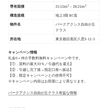
2
2
専有面積
25.12m
– 28.21m
構造規模
地上5階 RC造
物件名
パークアクシス自由が丘
テラス
所在地
東京都目黒区八雲3-11-5
キャンペーン情報
礼金0
＋
仲介手数料無料
キャンペーン中です。
【①．賃料の最大33％／引越代を還元】
【②．引越し完了後→指定口座へ振込】
【③．限定キャンペーンとの併用不可】
※キャンペーン内容はお部屋により異なります。
パークアクシス自由が丘テラス有益な情報