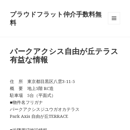
プラウドフラット仲介手数料無
料
メニュ
ーとウ
ィジェ
ット
パークアクシス自由が丘テラス
有益な情報
住 所 東京都目黒区八雲3-11-5
概 要 地上5階 RC造
駐車場 5台（平面式）
■物件名フリガナ
パークアクシスジユウガオカテラス
Park Axis 自由が丘TERRACE