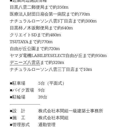
■近隣周辺施設情報
目黒八雲二郵便局まで約350m
医療法人財団日扇会第一病院まで約770m
ナチュラルローソン八雲3丁目店まで約300m
目黒柿ノ木坂郵便局まで約640m
クリエイトSDまで約480m
TSUTAYAまで約770m
自由が丘公園まで約720m
ヤマダ電機LABILIFESELECT自由が丘まで約950m
デニーズ八雲店
まで約320m
ナチュラルローソン八雲三丁目店まで10m
■駐車場 5台（平面式）
■バイク置場 9台
■駐輪場 39台
―――――――
■設 計 株式会社本間組一級建築士事務所
■施 工 株式会社本間組
■管理形式 通勤管理