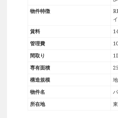
物件特徴
R
イ
賃料
1
管理費
1
間取り
1
専有面積
2
構造規模
地
物件名
パ
所在地
東