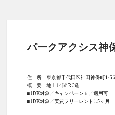
パークアクシス神
住 所 東京都千代田区神田神保町1-56
概 要 地上14階 RC造
■1DK対象／キャンペーンＥ／適用可
■1DK対象／実質フリーレント1.5ヶ月