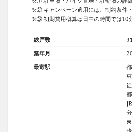
※① 駐車場・バイク置場・駐輪場の詳
※② キャンペーン適用には、制約条件
※③ 初期費用概算は日中の時間では1
総戸数
9
築年月
2
最寄駅
都
東
徒
都
J
分
東
歩