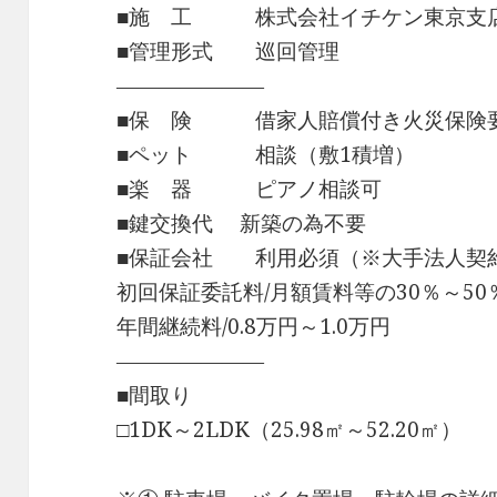
■施 工 株式会社イチケン東京支
■管理形式 巡回管理
―――――――
■保 険 借家人賠償付き火災保険
■ペット 相談（敷1積増）
■楽 器 ピアノ相談可
■鍵交換代 新築の為不要
■保証会社 利用必須（※大手法人契
初回保証委託料/月額賃料等の30％～50
年間継続料/0.8万円～1.0万円
―――――――
■間取り
□1DK～2LDK（25.98㎡～52.20㎡）