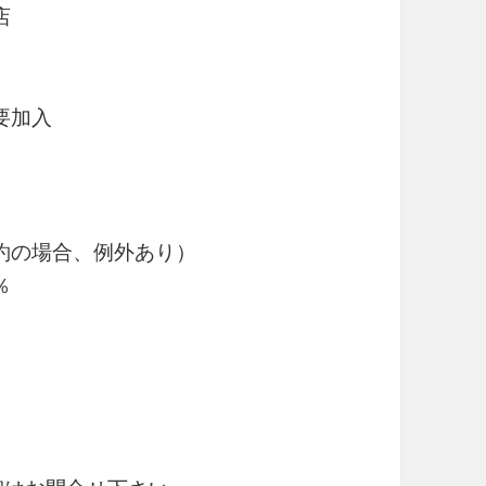
店
要加入
約の場合、例外あり）
％