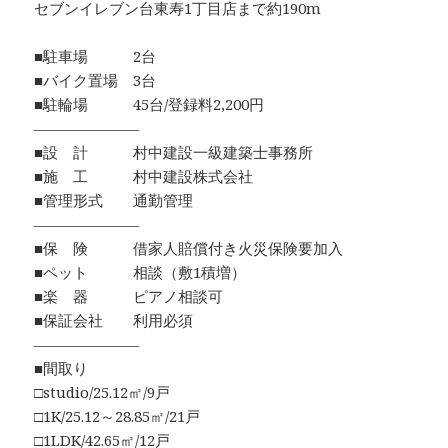
セブンイレブン台東寿1丁目店まで約190m
■駐車場 2台
■バイク置場 3台
■駐輪場 45台/登録料2,200円
―――――――
■設 計 村中建設一級建築士事務所
■施 工 村中建設株式会社
■管理形式 通勤管理
―――――――
■保 険 借家人賠償付き火災保険要加入
■ペット 相談（敷1積増）
■楽 器 ピアノ相談可
■保証会社 利用必須
―――――――
■間取り
□studio/25.12㎡/9戸
□1K/25.12～28.85㎡/21戸
□1LDK/42.65㎡/12戸