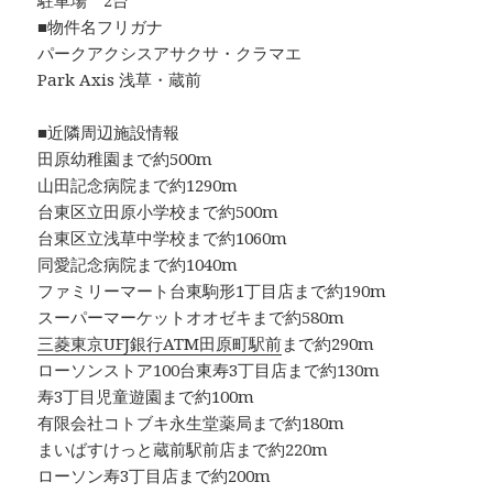
駐車場 2台
■物件名フリガナ
パークアクシスアサクサ・クラマエ
Park Axis 浅草・蔵前
■近隣周辺施設情報
田原幼稚園まで約500m
山田記念病院まで約1290m
台東区立田原小学校まで約500m
台東区立浅草中学校まで約1060m
同愛記念病院まで約1040m
ファミリーマート台東駒形1丁目店まで約190m
スーパーマーケットオオゼキまで約580m
三菱東京UFJ銀行ATM田原町駅前
まで約290m
ローソンストア100台東寿3丁目店まで約130m
寿3丁目児童遊園まで約100m
有限会社コトブキ永生堂薬局まで約180m
まいばすけっと蔵前駅前店まで約220m
ローソン寿3丁目店まで約200m