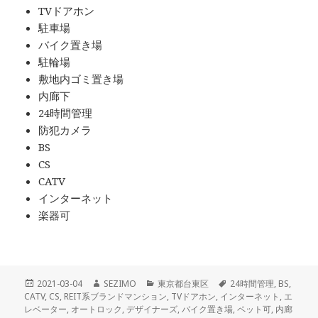
TVドアホン
駐車場
バイク置き場
駐輪場
敷地内ゴミ置き場
内廊下
24時間管理
防犯カメラ
BS
CS
CATV
インターネット
楽器可
投
作
カ
タ
2021-03-04
SEZIMO
東京都台東区
24時間管理
,
BS
,
稿
成
テ
グ
CATV
,
CS
,
REIT系ブランドマンション
,
TVドアホン
,
インターネット
,
エ
日:
者
ゴ
レベーター
,
オートロック
,
デザイナーズ
,
バイク置き場
,
ペット可
,
内廊