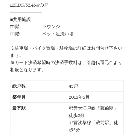
□2LDK/52.46㎡/3戸
―――――――
■共用施設
□1階 ラウンジ
□1階 ペット足洗い場
※駐車場・バイク置場・駐輪場の詳細はお問合せ下さい
ませ。
※カード決済希望時の決済手数料は、引越代還元金より
相殺となります。
総戸数
45戸
築年月
2013年5月
最寄駅
都営大江戸線「蔵前駅」
徒歩2分
都営浅草線「蔵前駅」徒
歩5分