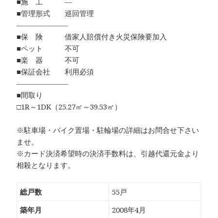
■施 工 ―
■管理形式 巡回管理
―――――――
■保 険 借家人賠償付き火災保険要加入
■ペット 不可
■楽 器 不可
■保証会社 利用必須
―――――――
■間取り
□1R～1DK（25.27㎡～39.53㎡）
※駐車場・バイク置場・駐輪場の詳細はお問合せ下さい
ませ。
※カード決済希望時の決済手数料は、引越代還元金より
相殺となります。
総戸数
55戸
築年月
2008年4月