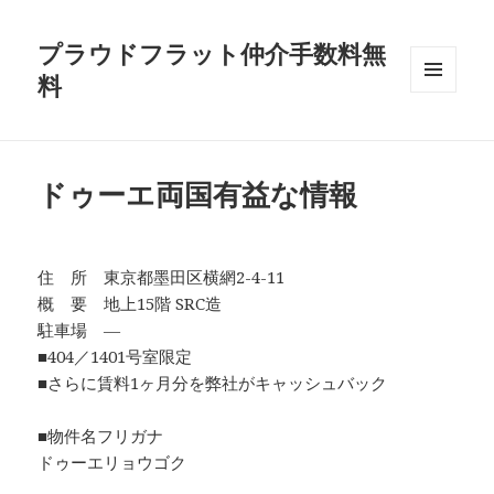
プラウドフラット仲介手数料無
料
メニュ
ーとウ
ィジェ
ット
ドゥーエ両国有益な情報
住 所 東京都墨田区横網2-4-11
概 要 地上15階 SRC造
駐車場 ―
■404／1401号室限定
■さらに賃料1ヶ月分を弊社がキャッシュバック
■物件名フリガナ
ドゥーエリョウゴク