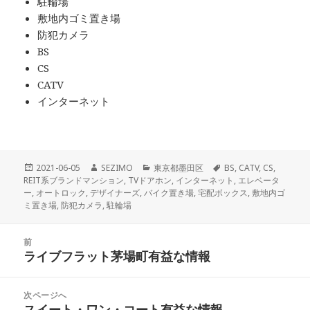
駐輪場
敷地内ゴミ置き場
防犯カメラ
BS
CS
CATV
インターネット
投
作
カ
タ
2021-06-05
SEZIMO
東京都墨田区
BS
,
CATV
,
CS
,
稿
成
テ
グ
REIT系ブランドマンション
,
TVドアホン
,
インターネット
,
エレベータ
日:
者
ゴ
ー
,
オートロック
,
デザイナーズ
,
バイク置き場
,
宅配ボックス
,
敷地内ゴ
リ
ミ置き場
,
防犯カメラ
,
駐輪場
ー
投
前
稿
ライブフラット茅場町有益な情報
前
ナ
の
ビ
投
次ページへ
ゲ
稿:
スイート・ワン・コート有益な情報
次