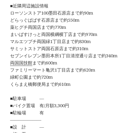
■近隣周辺施設情報
ローソンストア100墨田石原店まで約90m
どらっぐぱぱす石原店まで約550m
薬ヒグチ両国店まで約770m
まいばすけっと両国横綱横丁店まで約970m
マルエツプチ両国緑1丁目店まで約830m
サミットストア両国石原店まで約310m
セブンイレブン墨田本所1丁目清澄通り店まで約340m
両国国技館
まで約600m
ファミリーマート亀沢1丁目店まで約620m
緑町公園まで約720m
くらまえ橋郵便局まで約610m
■駐車場 ―
■バイク置場 有/月額3,300円
■駐輪場 有
―――――――
■設 計 ―