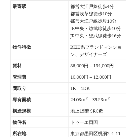
最寄駅
都営大江戸線徒歩4分
都営浅草線徒歩10分
都営大江戸線徒歩10分
JR中央・総武線徒歩10分
JR中央・総武線徒歩16分
物件特徴
REIT系ブランドマンショ
ン、デザイナーズ
賃料
86,000円 – 134,000円
管理費
10,000円 – 12,000円
間取り
1K – 1DK
2
2
専有面積
24.03m
– 39.53m
構造規模
地上15階 SRC造
物件名
ドゥーエ両国
所在地
東京都墨田区横網2-4-11