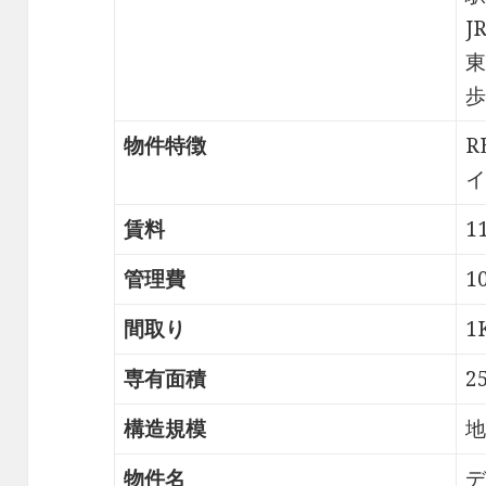
J
東
歩
物件特徴
R
イ
賃料
1
管理費
1
間取り
1
専有面積
2
構造規模
地
物件名
デ