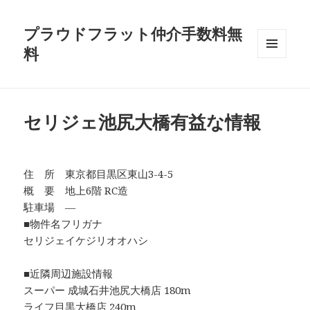
プラウドフラット仲介手数料無
料
メニュ
ーとウ
ィジェ
ット
セリジェ池尻大橋有益な情報
住 所 東京都目黒区東山3-4-5
概 要 地上6階 RC造
駐車場 ―
■物件名フリガナ
セリジェイケジリオオハシ
■近隣周辺施設情報
スーパー 成城石井池尻大橋店 180m
ライフ目黒大橋店 240m