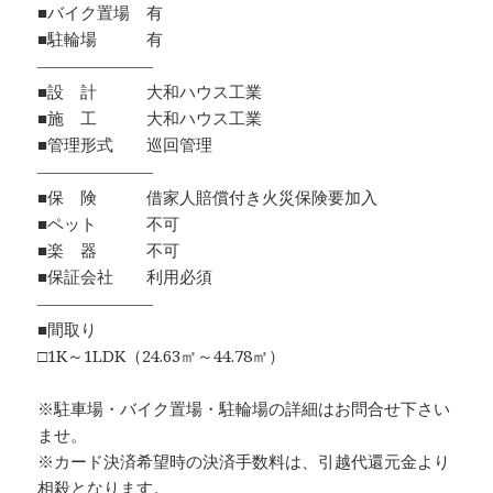
■バイク置場 有
■駐輪場 有
―――――――
■設 計 大和ハウス工業
■施 工 大和ハウス工業
■管理形式 巡回管理
―――――――
■保 険 借家人賠償付き火災保険要加入
■ペット 不可
■楽 器 不可
■保証会社 利用必須
―――――――
■間取り
□1K～1LDK（24.63㎡～44.78㎡）
※駐車場・バイク置場・駐輪場の詳細はお問合せ下さい
ませ。
※カード決済希望時の決済手数料は、引越代還元金より
相殺となります。