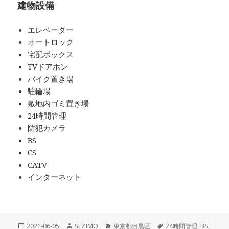
建物設備
エレベーター
オートロック
宅配ボックス
TVドアホン
バイク置き場
駐輪場
敷地内ゴミ置き場
24時間管理
防犯カメラ
BS
CS
CATV
インターネット
投
作
カ
タ
2021-06-05
SEZIMO
東京都目黒区
24時間管理
,
BS
,