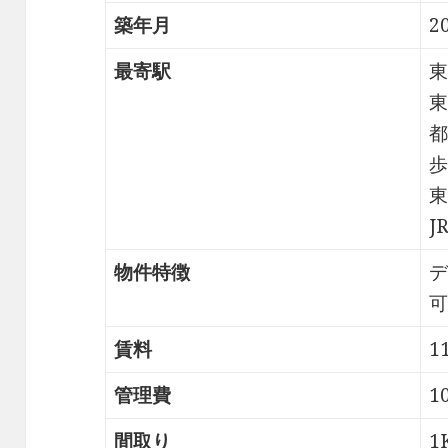
築年月
2
最寄駅
東
東
都
歩
東
J
物件特徴
デ
可
賃料
1
管理費
1
間取り
1