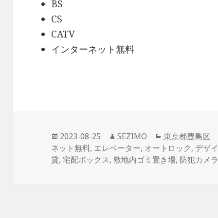
BS
CS
CATV
インターネット無料
投
作
カ
2023-08-25
SEZIMO
東京都豊島区
稿
成
テ
ネット無料
,
エレベーター
,
オートロック
,
デザ
日:
者
ゴ
貸
,
宅配ボックス
,
敷地内ゴミ置き場
,
防犯カメ
リ
ー