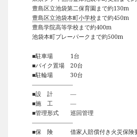
豊島区立池袋第二保育園まで約130m
豊島区立池袋本町小学校
まで約450m
豊島学院高等学校まで約400m
池袋本町プレーパークまで約500m
■駐車場 1台
■バイク置場 20台
■駐輪場 30台
―――――――
■設 計 ―
■施 工 ―
■管理形式 巡回管理
―――――――
■保 険 借家人賠償付き火災保険