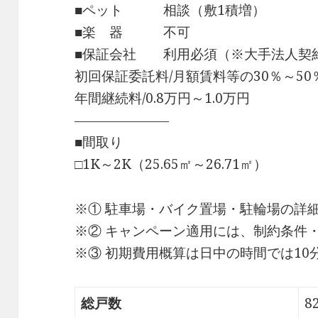
■ペット 相談（敷1積増）
■楽 器 不可
■保証会社 利用必須（※大手法人契
初回保証委託料/月額賃料等の30％～50
年間継続料/0.8万円～1.0万円
―――――――
■間取り
□1K～2K（25.65㎡～26.71㎡）
※① 駐車場・バイク置場・駐輪場の詳
※② キャンペーン適用には、制約条件
※③ 初期費用概算は日中の時間では1
総戸数
8