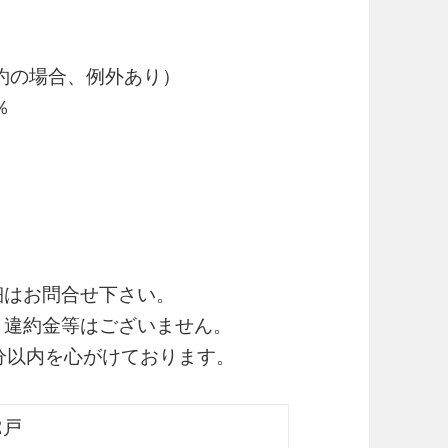
約の場合、例外あり）
％
細はお問合せ下さい。
・違約金等はございません。
0分以内を心がけております。
2戸