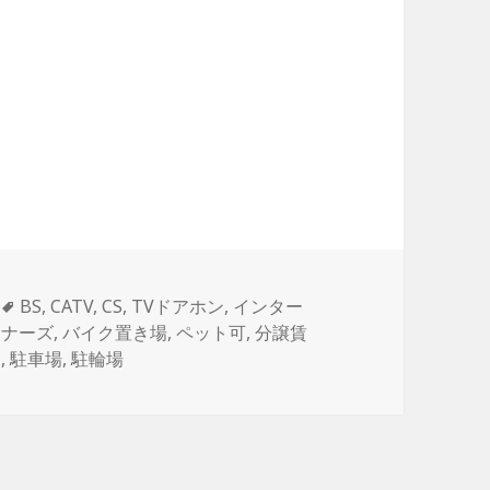
タ
BS
,
CATV
,
CS
,
TVドアホン
,
インター
グ
イナーズ
,
バイク置き場
,
ペット可
,
分譲賃
ラ
,
駐車場
,
駐輪場