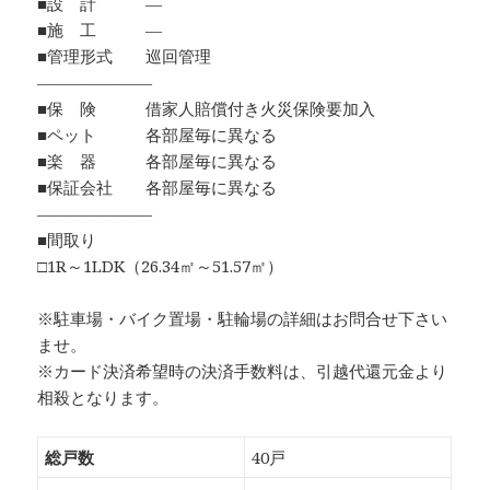
■設 計 ―
■施 工 ―
■管理形式 巡回管理
―――――――
■保 険 借家人賠償付き火災保険要加入
■ペット 各部屋毎に異なる
■楽 器 各部屋毎に異なる
■保証会社 各部屋毎に異なる
―――――――
■間取り
□1R～1LDK（26.34㎡～51.57㎡）
※駐車場・バイク置場・駐輪場の詳細はお問合せ下さい
ませ。
※カード決済希望時の決済手数料は、引越代還元金より
相殺となります。
総戸数
40戸