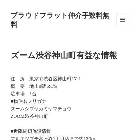
プラウドフラット仲介手数料無
料
メニュ
ーとウ
ィジェ
ット
ズーム渋谷神山町有益な情報
住 所 東京都渋谷区神山町17-1
概 要 地上9階 RC造
駐車場 1台
■物件名フリガナ
ズームシブヤカミヤマチョウ
ZOOM渋谷神山町
■近隣周辺施設情報
マルエツプチ富ヶ谷1丁目店まで約130m