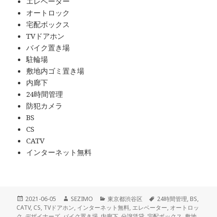
エレベーター
オートロック
宅配ボックス
TVドアホン
バイク置き場
駐輪場
敷地内ゴミ置き場
内廊下
24時間管理
防犯カメラ
BS
CS
CATV
インターネット無料
投
作
カ
タ
2021-06-05
SEZIMO
東京都渋谷区
24時間管理
,
BS
,
稿
成
テ
グ
CATV
,
CS
,
TVドアホン
,
インターネット無料
,
エレベーター
,
オートロッ
日:
者
ゴ
ク
,
デザイナーズ
,
バイク置き場
,
内廊下
,
分譲賃貸
,
宅配ボックス
,
敷地