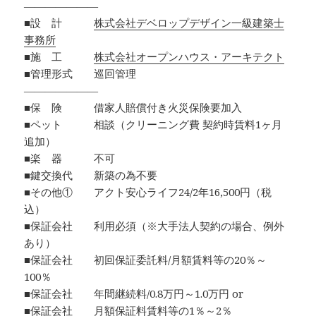
―――――――
■設 計
株式会社デベロップデザイン一級建築士
事務所
■施 工
株式会社オープンハウス・アーキテクト
■管理形式 巡回管理
―――――――
■保 険 借家人賠償付き火災保険要加入
■ペット 相談（クリーニング費 契約時賃料1ヶ月
追加）
■楽 器 不可
■鍵交換代 新築の為不要
■その他① アクト安心ライフ24/2年16,500円（税
込）
■保証会社 利用必須（※大手法人契約の場合、例外
あり）
■保証会社 初回保証委託料/月額賃料等の20％～
100％
■保証会社 年間継続料/0.8万円～1.0万円 or
■保証会社 月額保証料賃料等の1％～2％