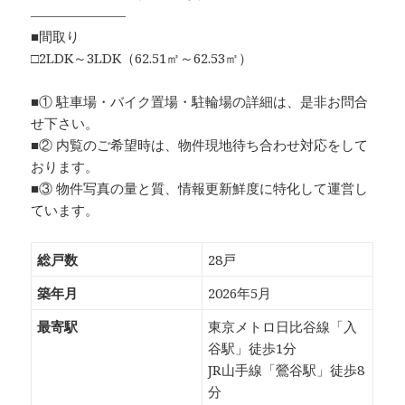
―――――――
■間取り
□2LDK～3LDK（62.51㎡～62.53㎡）
■① 駐車場・バイク置場・駐輪場の詳細は、是非お問合
せ下さい。
■② 内覧のご希望時は、物件現地待ち合わせ対応をして
おります。
■③ 物件写真の量と質、情報更新鮮度に特化して運営し
ています。
総戸数
28戸
築年月
2026年5月
最寄駅
東京メトロ日比谷線「入
谷駅」徒歩1分
JR山手線「鶯谷駅」徒歩8
分