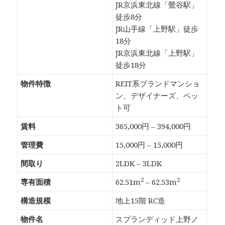
JR京浜東北線「鶯谷駅」
徒歩8分
JR山手線「上野駅」徒歩
18分
JR京浜東北線「上野駅」
徒歩18分
物件特徴
REIT系ブランドマンショ
ン、デザイナーズ、ペッ
ト可
賃料
365,000円 – 394,000円
管理費
15,000円 – 15,000円
間取り
2LDK – 3LDK
2
2
専有面積
62.51m
– 62.53m
構造規模
地上15階 RC造
物件名
スプランディッド上野ノ