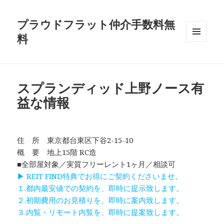
プラウドフラット仲介手数料無
料
メニュ
ーとウ
ィジェ
ット
スプランディッド上野ノース有
益な情報
住 所 東京都台東区下谷2-15-10
概 要 地上15階 RC造
■全部屋対象／実質フリーレント1ヶ月／相談可
▶ REIT FIND特典でお得にご契約くださいませ。
１.都内最安値での契約を、即時に提示致します。
２.初期費用のお見積りを、即時に案内致します。
３.内覧・リモート内覧を、即時に提案致します。