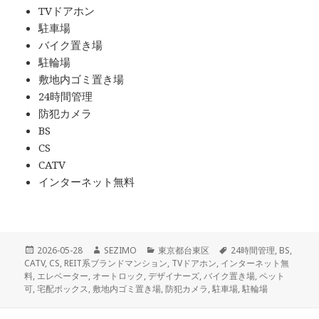
TVドアホン
駐車場
バイク置き場
駐輪場
敷地内ゴミ置き場
24時間管理
防犯カメラ
BS
CS
CATV
インターネット無料
投
作
カ
タ
2026-05-28
SEZIMO
東京都台東区
24時間管理
,
BS
,
稿
成
テ
グ
CATV
,
CS
,
REIT系ブランドマンション
,
TVドアホン
,
インターネット無
日:
者
ゴ
料
,
エレベーター
,
オートロック
,
デザイナーズ
,
バイク置き場
,
ペット
リ
可
,
宅配ボックス
,
敷地内ゴミ置き場
,
防犯カメラ
,
駐車場
,
駐輪場
ー
投