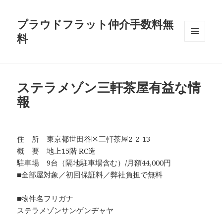
プラウドフラット仲介手数料無
料
メニュ
ーとウ
ィジェ
ット
ステラメゾン三軒茶屋有益な情
報
住 所 東京都世田谷区三軒茶屋2-2-13
概 要 地上15階 RC造
駐車場 9台（隔地駐車場含む）/月額44,000円
■全部屋対象／初回保証料／弊社負担で無料
■物件名フリガナ
ステラメゾンサンゲンヂャヤ