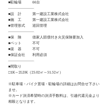
■駐輪場 66台
―――――――
■設 計 第一建設工業株式会社
■施 工 第一建設工業株式会社
■管理形式 巡回管理
―――――――
■保 険 借家人賠償付き火災保険要加入
■ペット 不可
■楽 器 不可
■保証会社 利用必須
―――――――
■間取り
□1K～2LDK（25.02㎡～51.52㎡）
※駐車場・バイク置場・駐輪場の詳細はお問合せ下さい
ませ。
※カード決済希望時の決済手数料は、引越代還元金より
相殺となります。