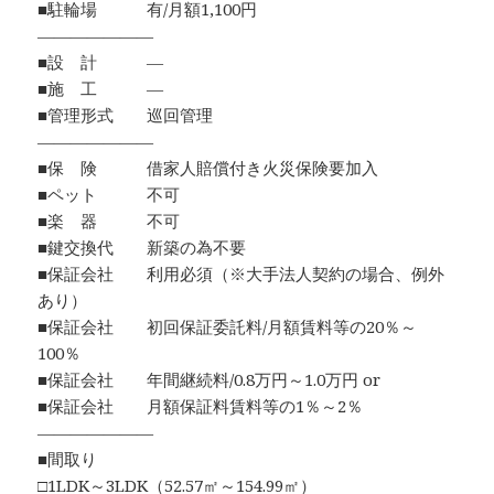
■駐輪場 有/月額1,100円
―――――――
■設 計 ―
■施 工 ―
■管理形式 巡回管理
―――――――
■保 険 借家人賠償付き火災保険要加入
■ペット 不可
■楽 器 不可
■鍵交換代 新築の為不要
■保証会社 利用必須（※大手法人契約の場合、例外
あり）
■保証会社 初回保証委託料/月額賃料等の20％～
100％
■保証会社 年間継続料/0.8万円～1.0万円 or
■保証会社 月額保証料賃料等の1％～2％
―――――――
■間取り
□1LDK～3LDK（52.57㎡～154.99㎡）