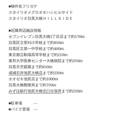
■物件名フリガナ
スタイリオメグロオオハシヒルサイド
スタイリオ目黒大橋ＨＩＬＬＳＩＤＥ
■近隣周辺施設情報
セブンイレブン目黒大橋2丁目店まで約170m
目黒区立菅刈小学校まで約850m
目黒区立第一中学校まで約400m
東京都立駒場高等学校まで約210m
東邦大学医療センター大橋病院まで約350m
目黒天空庭園まで約650m
成城石井池尻大橋店
まで約230m
オオゼキ池尻店まで約1000m
目黒大橋郵便局まで約750m
みずほ銀行池尻大橋北口出張所
まで約220m
■駐車場 ―
■バイク置場 ―