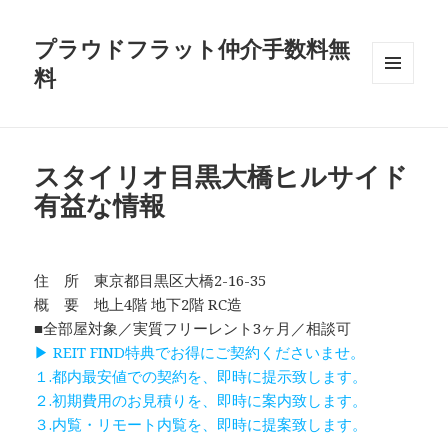
プラウドフラット仲介手数料無
料
メニュ
ーとウ
ィジェ
ット
スタイリオ目黒大橋ヒルサイド
有益な情報
住 所 東京都目黒区大橋2-16-35
概 要 地上4階 地下2階 RC造
■全部屋対象／実質フリーレント3ヶ月／相談可
▶ REIT FIND特典でお得にご契約くださいませ。
１.都内最安値での契約を、即時に提示致します。
２.初期費用のお見積りを、即時に案内致します。
３.内覧・リモート内覧を、即時に提案致します。