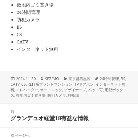
敷地内ゴミ置き場
24時間管理
防犯カメラ
BS
CS
CATV
インターネット無料
投
作
カ
タ
2024-11-30
SEZIMO
東京都目黒区
24時間管理
,
BS
,
稿
成
テ
グ
CATV
,
CS
,
REIT系ブランドマンション
,
TVドアホン
,
インターネット無
日:
者
ゴ
料
,
エレベーター
,
オートロック
,
デザイナーズ
,
ペット可
,
宅配ボック
リ
ス
,
敷地内ゴミ置き場
,
防犯カメラ
,
駐輪場
ー
投
前
稿
グランデュオ経堂18有益な情報
前
ナ
の
ビ
投
次ページへ
ゲ