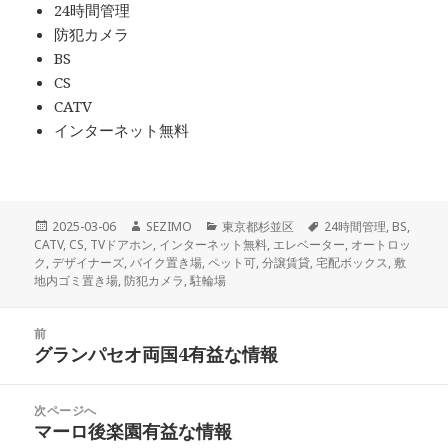
24時間管理
防犯カメラ
BS
CS
CATV
インターネット無料
投
作
カ
タ
2025-03-06
SEZIMO
東京都杉並区
24時間管理
,
BS
,
稿
成
テ
グ
CATV
,
CS
,
TVドアホン
,
インターネット無料
,
エレベーター
,
オートロッ
日:
者
ゴ
ク
,
デザイナーズ
,
バイク置き場
,
ペット可
,
分譲賃貸
,
宅配ボックス
,
敷
リ
地内ゴミ置き場
,
防犯カメラ
,
駐輪場
ー
投
前
稿
グランパセオ両国4有益な情報
前
ナ
の
ビ
投
次ページへ
ゲ
稿:
マーロ後楽園有益な情報
次
ー