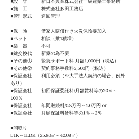
■設 計 新日本興業株式会社一級建築士事務所
■施 工 株式会社多田工務店
■管理形式 巡回管理
―――――――
■保 険 借家人賠償付き火災保険要加入
■ペット 相談（敷1積増）
■楽 器 不可
■鍵交換代 新築の為不要
■その他① 緊急サポート料 月額1,000円（税込）
■その他② 契約事務手数料5,500円（税込）
■保証会社 利用必須（※大手法人契約の場合、例外
あり）
■保証会社 初回保証委託料/月額賃料等の20％～
100％
■保証会社 年間継続料/0.8万円～1.0万円 or
■保証会社 月額保証料賃料等の1％～2％
―――――――
■間取り
□1K～1LDK（25.80㎡～42.08㎡）