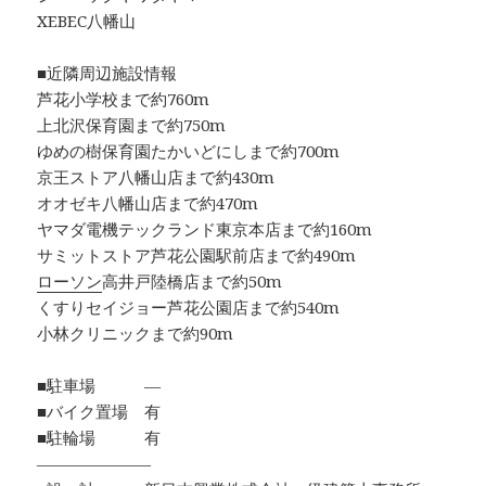
XEBEC八幡山
■近隣周辺施設情報
芦花小学校まで約760m
上北沢保育園まで約750m
ゆめの樹保育園たかいどにしまで約700m
京王ストア八幡山店まで約430m
オオゼキ八幡山店まで約470m
ヤマダ電機テックランド東京本店まで約160m
サミットストア芦花公園駅前店まで約490m
ローソン
高井戸陸橋店まで約50m
くすりセイジョー芦花公園店まで約540m
小林クリニックまで約90m
■駐車場 ―
■バイク置場 有
■駐輪場 有
―――――――