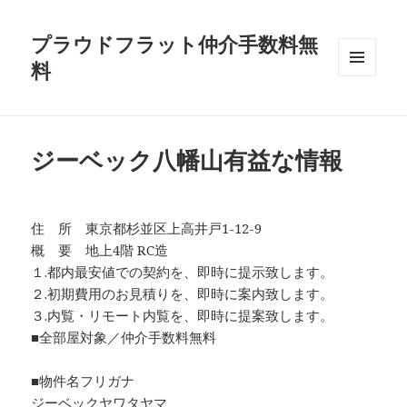
プラウドフラット仲介手数料無
料
メニュ
ーとウ
ィジェ
ット
ジーベック八幡山有益な情報
住 所 東京都杉並区上高井戸1-12-9
概 要 地上4階 RC造
１.都内最安値での契約を、即時に提示致します。
２.初期費用のお見積りを、即時に案内致します。
３.内覧・リモート内覧を、即時に提案致します。
■全部屋対象／仲介手数料無料
■物件名フリガナ
ジーベックヤワタヤマ