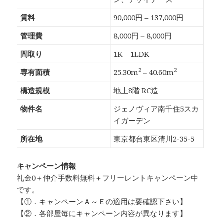
賃料
90,000円 – 137,000円
管理費
8,000円 – 8,000円
間取り
1K – 1LDK
2
2
専有面積
25.30m
– 40.60m
構造規模
地上8階 RC造
物件名
ジェノヴィア南千住5スカ
イガーデン
所在地
東京都台東区清川2-35-5
キャンペーン情報
礼金0
＋
仲介手数料無料
＋
フリーレント
キャンペーン中
です。
【①．キャンペーンＡ～Ｅの適用は要確認下さい】
【②．各部屋毎にキャンペーン内容が異なります】