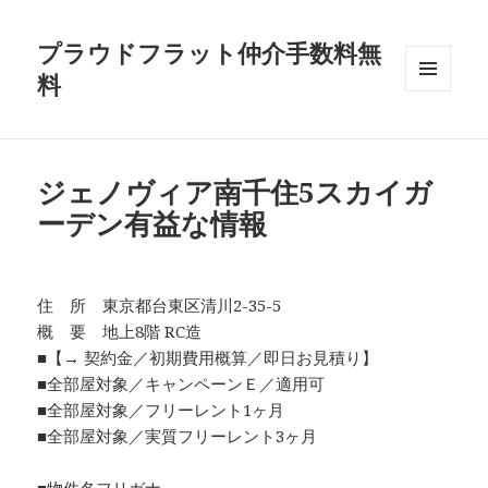
プラウドフラット仲介手数料無
料
メニュ
ーとウ
ィジェ
ット
ジェノヴィア南千住5スカイガ
ーデン有益な情報
住 所 東京都台東区清川2-35-5
概 要 地上8階 RC造
■【→ 契約金／初期費用概算／即日お見積り】
■全部屋対象／キャンペーンＥ／適用可
■全部屋対象／フリーレント1ヶ月
■全部屋対象／実質フリーレント3ヶ月