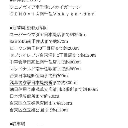
■物件名フリガナ
ジェノヴィア南千住5スカイガーデン
ＧＥＮＯＶＩＡ南千住Ⅴｓｋｙｇａｒｄｅｎ
■近隣周辺施設情報
スーパーシマダヤ日本堤店まで約290m
Santoku南千住店まで約870m
ローソン南千住3丁目店まで約200m
セブンイレブン台東清川2丁目店まで約120m
中華食堂日高屋南千住店まで約800m
マクドナルド南千住駅前まで約880m
台東日本堤郵便局まで約700m
浅草警察署日本堤交番
まで約300m
朝日信用金庫浅草支店清川出張所まで約400m
日本堤診療所まで約700m
台東区立玉姫保育園まで約350m
台東区立玉姫公園まで約120m
■駐車場 ―