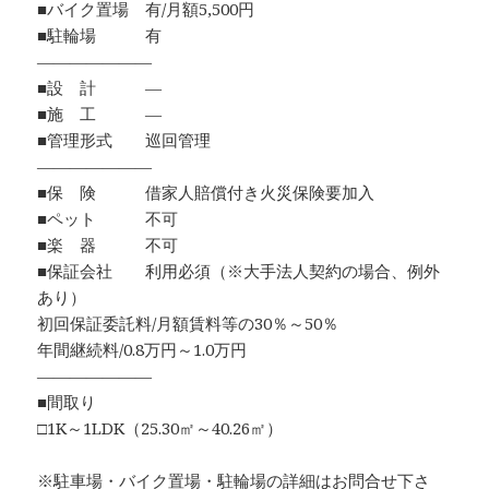
■バイク置場 有/月額5,500円
■駐輪場 有
―――――――
■設 計 ―
■施 工 ―
■管理形式 巡回管理
―――――――
■保 険 借家人賠償付き火災保険要加入
■ペット 不可
■楽 器 不可
■保証会社 利用必須（※大手法人契約の場合、例外
あり）
初回保証委託料/月額賃料等の30％～50％
年間継続料/0.8万円～1.0万円
―――――――
■間取り
□1K～1LDK（25.30㎡～40.26㎡）
※駐車場・バイク置場・駐輪場の詳細はお問合せ下さ